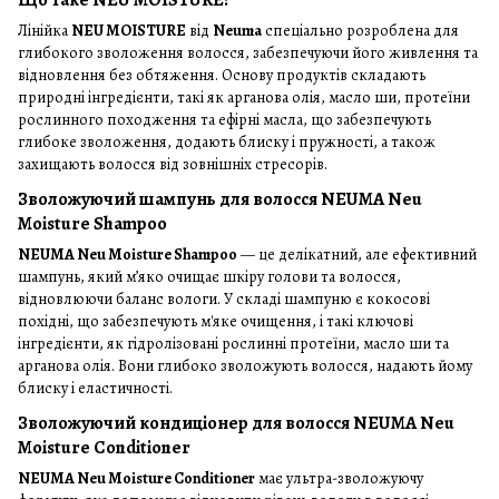
Лінійка
NEU MOISTURE
від
Neuma
спеціально розроблена для
глибокого зволоження волосся, забезпечуючи його живлення та
відновлення без обтяження. Основу продуктів складають
природні інгредієнти, такі як арганова олія, масло ши, протеїни
рослинного походження та ефірні масла, що забезпечують
глибоке зволоження, додають блиску і пружності, а також
захищають волосся від зовнішніх стресорів.
Зволожуючий шампунь для волосся NEUMA Neu
Moisture Shampoo
NEUMA Neu Moisture Shampoo
— це делікатний, але ефективний
шампунь, який м’яко очищає шкіру голови та волосся,
відновлюючи баланс вологи. У складі шампуню є кокосові
похідні, що забезпечують м'яке очищення, і такі ключові
інгредієнти, як гідролізовані рослинні протеїни, масло ши та
арганова олія. Вони глибоко зволожують волосся, надають йому
блиску і еластичності.
Зволожуючий кондиціонер для волосся NEUMA Neu
Moisture Conditioner
NEUMA Neu Moisture Conditioner
має ультра-зволожуючу