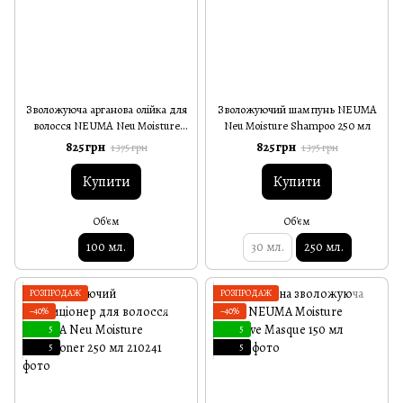
Зволожуюча арганова олійка для
Зволожуючий шампунь NEUMA
волосся NEUMA Neu Moisture
Neu Moisture Shampoo 250 мл
Argan Oil 100 мл
825 грн
825 грн
1 375 грн
1 375 грн
Купити
Купити
Об'єм
Об'єм
100 мл.
30 мл.
250 мл.
РОЗПРОДАЖ
РОЗПРОДАЖ
−40%
−40%
5
5
5
5