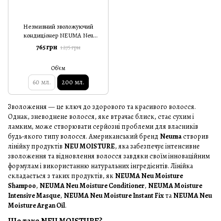
Незмивний зволожуючий
кондиціонер NEUMA Neu
Moisture Instant Fix 200 мл
765 грн
1 275 грн
Об'єм
60 мл.
200 мл.
Зволоження — це ключ до здорового та красивого волосся.
Однак, зневоднене волосся, яке втрачає блиск, стає сухим і
ламким, може створювати серйозні проблеми для власників
будь-якого типу волосся. Американський бренд
Neuma
створив
лінійку продуктів
NEU MOISTURE
, яка забезпечує інтенсивне
зволоження та відновлення волосся завдяки своїм інноваційним
формулам і використанню натуральних інгредієнтів. Лінійка
складається з таких продуктів, як
NEUMA Neu Moisture
Shampoo
,
NEUMA Neu Moisture Conditioner
,
NEUMA Moisture
Intensive Masque
,
NEUMA Neu Moisture Instant Fix
та
NEUMA Neu
Moisture Argan Oil
.
Що таке NEU MOISTURE?