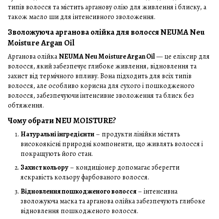
типів волосся та містить арганову олію для живлення і блиску, а
також масло ши для інтенсивного зволоження.
Зволожуюча арганова олійка для волосся NEUMA Neu
Moisture Argan Oil
Арганова олійка
NEUMA Neu Moisture Argan Oil
— це еліксир для
волосся, який забезпечує глибоке живлення, відновлення та
захист від термічного впливу. Вона підходить для всіх типів
волосся, але особливо корисна для сухого і пошкодженого
волосся, забезпечуючи інтенсивне зволоження та блиск без
обтяження.
Чому обрати NEU MOISTURE?
Натуральні інгредієнти
– продукти лінійки містять
високоякісні природні компоненти, що живлять волосся і
покращують його стан.
Захист кольору
– кондиціонер допомагає зберегти
яскравість кольору фарбованого волосся.
Відновлення пошкодженого волосся
– інтенсивна
зволожуюча маска та арганова олійка забезпечують глибоке
відновлення пошкодженого волосся.