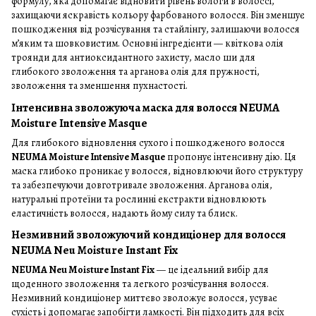
формулу, яка допомагає відновити рівень вологи в волоссі,
захищаючи яскравість кольору фарбованого волосся. Він зменшує
пошкодження від розчісування та стайлінгу, залишаючи волосся
м’яким та шовковистим. Основні інгредієнти — квіткова олія
троянди для антиоксидантного захисту, масло ши для
глибокого зволоження та арганова олія для пружності,
зволоження та зменшення пухнастості.
Інтенсивна зволожуюча маска для волосся NEUMA
Moisture Intensive Masque
Для глибокого відновлення сухого і пошкодженого волосся
NEUMA Moisture Intensive Masque
пропонує інтенсивну дію. Ця
маска глибоко проникає у волосся, відновлюючи його структуру
та забезпечуючи довготривале зволоження. Арганова олія,
натуральні протеїни та рослинні екстракти відновлюють
еластичність волосся, надають йому силу та блиск.
Незмивний зволожуючий кондиціонер для волосся
NEUMA Neu Moisture Instant Fix
NEUMA Neu Moisture Instant Fix
— це ідеальний вибір для
щоденного зволоження та легкого розчісування волосся.
Незмивний кондиціонер миттєво зволожує волосся, усуває
сухість і допомагає запобігти ламкості. Він підходить для всіх