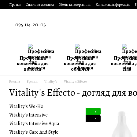
Перейти до основного контенту
Про нас
Оплата та доставка
Обмін та повернення
Контактна інформація
Б
095 114-20-03
Професійна
Професійна
Професій
косметика для
косметика для
косметика 
волосся
обличчя
тіла
Головна
Бренди
Vitality's
Vitality's Effecto
Vitality's Effecto - догляд для в
Vitality's We-Ho
5
Vitality's Intensive
5
Vitality's Intensive Aqua
Vitality's Care And Style