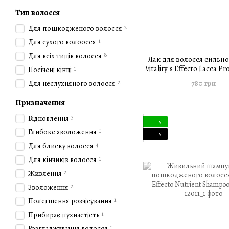
Тип волосся
2
Для пошкодженого волосся
1
Для сухого волоосся
8
Для всіх типів волосся
Лак для волосся сильної
Vitality's Effecto Lacca Pr
1
Посічені кінці
Tenuta Forte 500
2
780 грн
Для неслухняного волосся
Призначення
3
Відновлення
5
1
Глибоке зволоження
5
4
Для блиску волосся
1
Для кінчиків волосся
2
Живлення
2
Зволоження
1
Полегшення розчісування
1
Прибирає пухнастість
1
Розгладжування волосся