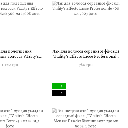
 для полегшення
Лак для волосся середньої фіксації
ня волосся Vitality's
Vitality's Effecto Lacce Professionale
etangling Mask 500 мл
500 мл
1 320 грн
780 грн
5
5