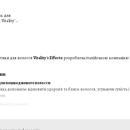
ь для
itality's
o 1500 мл
етики для волосся
Vitality's Effecto
розроблена італійською компанією
ки:
ля пошкодженого волосся:
яка допомагає відновити здоров'я та блиск волосся, усуваючи сухість і
го.
альний шампунь:
имання водного балансу волосся та шкіри голови, надає волоссю здор
 волоссі.
р: