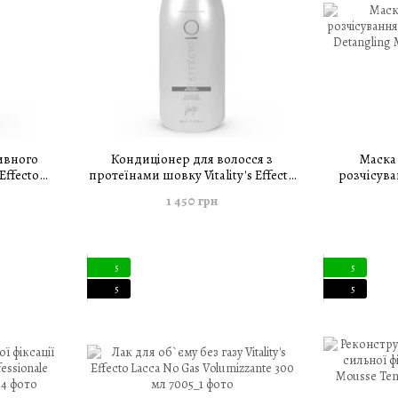
ивного
Кондиціонер для волосся з
Маска
Effecto
протеїнами шовку Vitality's Effecto
розчісуван
500 мл
Silky Conditioner 1500 мл
Effecto D
1 450 грн
5
5
5
5