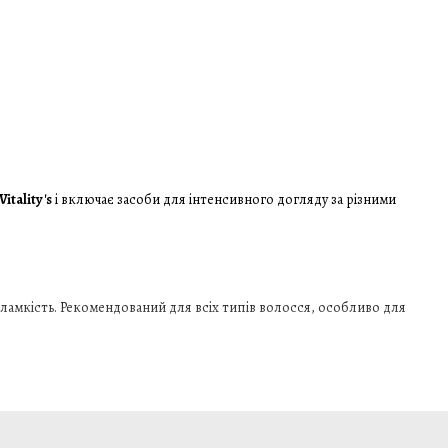
Vitality's
і включає засоби для інтенсивного догляду за різними
 ламкість. Рекомендований для всіх типів волосся, особливо для
овий вигляд і блиск. Підходить для частого використання на