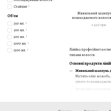
5
Стайлінг
Живильний шампун
Об'єм
пошкодженого волосся V
Effecto Nutrient Shampo
2
250 мл.
1 450 грн
1
300 мл.
3
500 мл.
1
1000 мл.
Лінійка професійної косм
3
1500 мл.
типами волосся.
Основні продукти ліній
Живильний шампунь д
Містить олію жожоба, 
сухого та пошкоджено
Інтенсивно зволожув
Призначений для підтр
сухому та нормальному
Шовковий кондиціоне