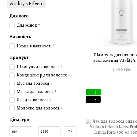
Vitality's Effecto
Для кого
9
Для жінок
Наявність
9
Немає в наявності
Шампунь для інтенс
Продукт
зволоження Vitality's 
Hydrating Shampoo 1
2
Шампунь для волосся
1 450 грн
1
Кондиціонер для волосся
1
Мус для волосся
1
Маска для волосся
5
3
Лак для волосся
5
1
Молочко для волосся
Ціна, грн
Від Ціна, грн
До Ціна, грн
ОК