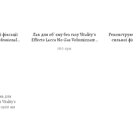
 фіксації
Лак для об`єму без газу Vitality's
Реконструю
ofessionale
Effecto Lacca No Gas Volumizzante
сильної фік
 мл
300 мл
Mousse T
780 грн