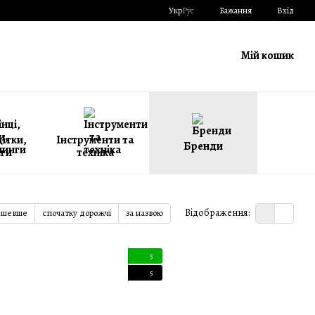
Укр
Рус
Бажання
Вхід
Мій кошик
щітки,
Інструменти та
Бренди
ги
техніка
Відображення:
ешевше
спочатку дорожчі
за назвою
5
5