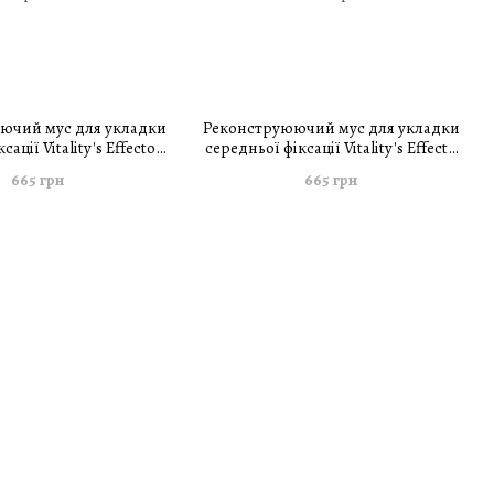
ючий мус для укладки
Реконструюючий мус для укладки
сації Vitality's Effecto
середньої фіксації Vitality's Effecto
enuta Forte 250 мл
Mousse Fissativa Ristrutturante 250
665 грн
665 грн
мл