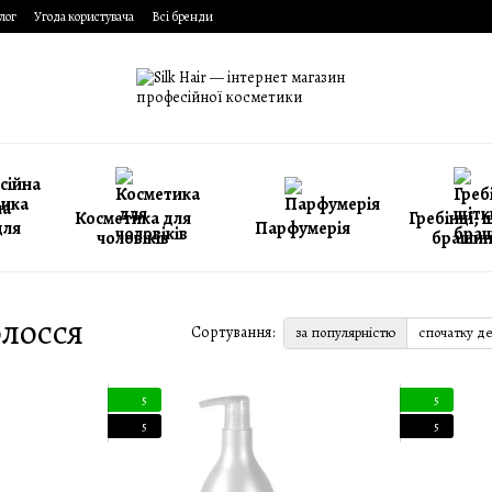
лог
Угода користувача
Всі бренди
на
Косметика для
Гребінці, 
для
Парфумерія
чоловіків
брашин
олосся
Сортування:
за популярністю
спочатку д
5
5
5
5