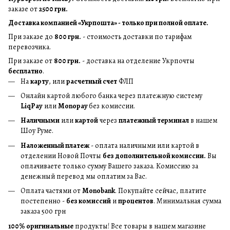
заказе от
2500 грн.
Доставка компанией «Укрпошта» - только при полной оплате.
При заказе до
800 грн.
- стоимость доставки по тарифам
перевозчика.
При заказе от
800 грн.
- доставка на отделение Укрпочты
бесплатно
.
На
карту
, или
расчетный счет
ФЛП
Онлайн картой любого банка через платежную систему
LiqPay
или
Monopay
без комиссии.
Наличными
или
картой
через
платежный терминал
в нашем
Шоу Руме.
Наложенный платеж
- оплата наличными или картой в
отделении Новой Почты
без дополнительной комиссии.
Вы
оплачиваете только сумму Вашего заказа. Комиссию за
денежный перевод мы оплатим за Вас.
Оплата частями от
Monobank
. Покупайте сейчас, платите
постепенно -
без комиссий
и
процентов
. Минимальная сумма
заказа 500 грн
100% оригинальные
продукты! Все товары в нашем магазине