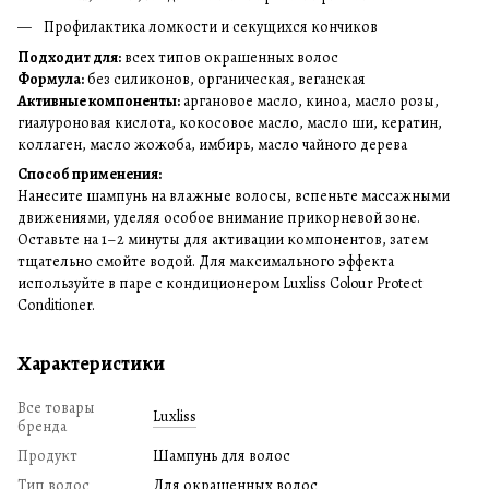
Профилактика ломкости и секущихся кончиков
Подходит для:
всех типов окрашенных волос
Формула:
без силиконов, органическая, веганская
Активные компоненты:
аргановое масло, киноа, масло розы,
гиалуроновая кислота, кокосовое масло, масло ши, кератин,
коллаген, масло жожоба, имбирь, масло чайного дерева
Способ применения:
Нанесите шампунь на влажные волосы, вспеньте массажными
движениями, уделяя особое внимание прикорневой зоне.
Оставьте на 1–2 минуты для активации компонентов, затем
тщательно смойте водой. Для максимального эффекта
используйте в паре с кондиционером Luxliss Colour Protect
Conditioner.
Характеристики
Все товары
Luxliss
бренда
Продукт
Шампунь для волос
Тип волос
Для окрашенных волос