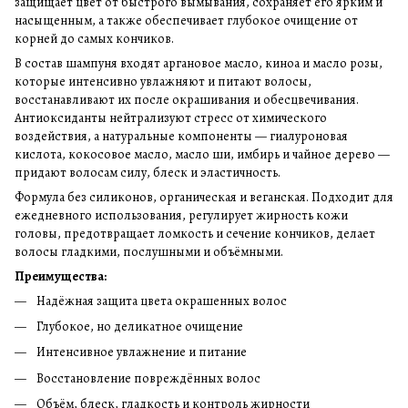
защищает цвет от быстрого вымывания, сохраняет его ярким и
насыщенным, а также обеспечивает глубокое очищение от
корней до самых кончиков.
В состав шампуня входят аргановое масло, киноа и масло розы,
которые интенсивно увлажняют и питают волосы,
восстанавливают их после окрашивания и обесцвечивания.
Антиоксиданты нейтрализуют стресс от химического
воздействия, а натуральные компоненты — гиалуроновая
кислота, кокосовое масло, масло ши, имбирь и чайное дерево —
придают волосам силу, блеск и эластичность.
Формула без силиконов, органическая и веганская. Подходит для
ежедневного использования, регулирует жирность кожи
головы, предотвращает ломкость и сечение кончиков, делает
волосы гладкими, послушными и объёмными.
Преимущества:
Надёжная защита цвета окрашенных волос
Глубокое, но деликатное очищение
Интенсивное увлажнение и питание
Восстановление повреждённых волос
Объём, блеск, гладкость и контроль жирности