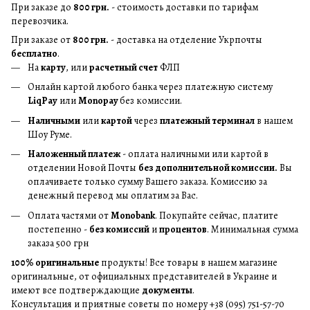
При заказе до
800 грн.
- стоимость доставки по тарифам
перевозчика.
При заказе от
800 грн.
- доставка на отделение Укрпочты
бесплатно
.
На
карту
, или
расчетный счет
ФЛП
Онлайн картой любого банка через платежную систему
LiqPay
или
Monopay
без комиссии.
Наличными
или
картой
через
платежный терминал
в нашем
Шоу Руме.
Наложенный платеж
- оплата наличными или картой в
отделении Новой Почты
без дополнительной комиссии.
Вы
оплачиваете только сумму Вашего заказа. Комиссию за
денежный перевод мы оплатим за Вас.
Оплата частями от
Monobank
. Покупайте сейчас, платите
постепенно -
без комиссий
и
процентов
. Минимальная сумма
заказа 500 грн
100% оригинальные
продукты! Все товары в нашем магазине
оригинальные, от официальных представителей в Украине и
имеют все подтверждающие
документы
.
Консультация и приятные советы по номеру +38 (095) 751-57-70