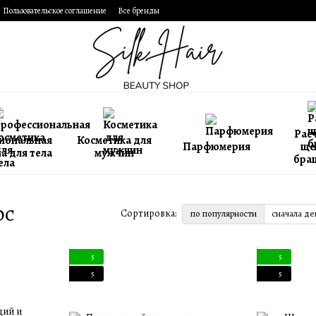
Пользовательское соглашение
Все бренды
Расч
иональная
Косметика для
Парфюмерия
ще
а для тела
мужчин
бра
ос
Сортировка:
по популярности
сначала д
5
5
5
5