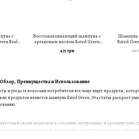
пунь с
Восстанавливающий шампунь с
Шампунь 
een Real
аргановым маслом Rated Green
Rated Gree
manu Oil
Real Argan Repairing Shampoo 100
Loss Trea
475 грн
960
o 400 мл
мл
 Обзор, Преимущества и Использование
ты и ухода за волосами потребители все чаще ищут продукты, котор
ких продуктов является шампунь Rated Green. Эта статья раскроет у
ованию.
 известный своим подходом к созданию натуральных и органических ср
ественных ингредиентов, без вредных химических добавок, таких ка