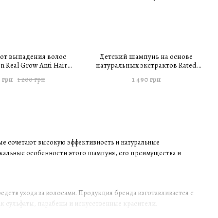
от выпадения волос
Детский шампунь на основе
n Real Grow Anti Hair
натуральных экстрактов Rated
tment Shampoo 200 мл
Green Real Green Natural Kids
 грн
1 490 грн
1 200 грн
Shampoo 300 мл
ые сочетают высокую эффективность и натуральные
никальные особенности этого шампуня, его преимущества и
едств ухода за волосами. Продукция бренда изготавливается с
к сульфаты, парабены и искусственные красители.