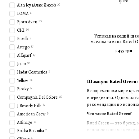
10
Alan Jey (Алан Джей)
4
LOMA
10
Bjorn Axen
29
CHI
Успокаивающий шам
9
Biosilk
маслом тамана Rated Gr
17
Artego
Tamanu Cold Pressed Ta
1 475 грн
Soothing Scalp Shampo
17
Alfaparf
10
Joico
3
Hadat Cosmetics
14
Yellow
Шампунь Rated Green:
8
Biosky
В современном мире красо
10
Compagnia Del Colore
ингредиенты. Одним из та
рекомендации по использ
8
J Beverly Hills
9
Что такое Rated Green?
American Crew
12
Affinage
Rated Green — это бренд,
использованием высококач
2
Bokka Botanika
8