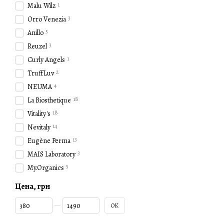
1
Malu Wilz
Нанесите на влажные
3
Orro Venezia
Массажируйте
. Легк
5
Anillo
Смойте
. Тщательно с
3
Reuzel
Повторите при необ
1
Curly Angels
Отзывы о Rated Green
2
TruffLuv
Пользователи отмечают вы
4
NEUMA
после использования воло
18
La Biosthetique
Шампунь Rated Green
— эт
18
Vitality's
и отсутствию вредных хим
14
Nevitaly
выбираете здоровье и кра
13
Eugène Perma
3
MAIS Laboratory
5
My.Organics
Цена, грн
От Цена, грн
До Цена, грн
OK