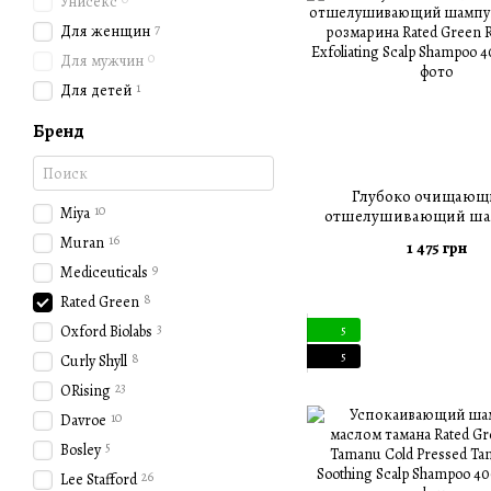
Унисекс
7
Для женщин
0
Для мужчин
1
Для детей
Бренд
Глубоко очищающ
10
Miya
отшелушивающий ша
соком розмарина Rated 
16
Muran
1 475 грн
Mary Exfoliating Scalp S
9
Mediceuticals
мл
8
Rated Green
3
Oxford Biolabs
5
5
8
Curly Shyll
23
ORising
10
Davroe
5
Bosley
26
Lee Stafford