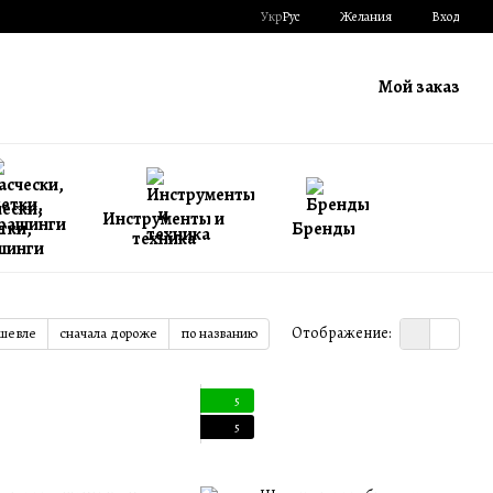
Укр
Рус
Желания
Вход
Мой заказ
ески,
Инструменты и
тки,
Бренды
техника
шинги
Отображение:
ешевле
сначала дороже
по названию
5
5