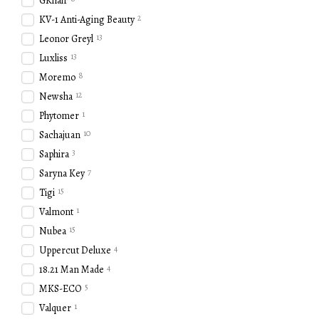
GKhair
Особенности и состав
2
KV-1 Anti-Aging Beauty
Шампунь Rated Green отли
основных ингредиентов м
13
Leonor Greyl
13
Luxliss
Экстракт чайного дер
8
Moremo
Масло авокадо
— обес
12
Newsha
Экстракт алоэ вера
— с
1
Phytomer
Аргановое масло
— пр
10
Sachajuan
Преимущества использова
3
Saphira
Натуральный состав
.
7
Saryna Key
Отсутствие вредных 
15
Tigi
аллергических реакци
1
Valmont
Подходит для всех ти
15
Nubea
Улучшение состояния
4
Uppercut Deluxe
блеск.
4
18.21 Man Made
Как использовать шампунь
5
MKS-ECO
Для достижения наилучши
1
Valquer