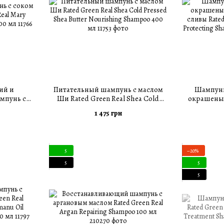
ий и
Питательный шампунь с маслом
Шампунь
мпунь с
Ши Rated Green Real Shea Cold
окрашеных
Green Real
Pressed Shea Butter Nourishing
сливы Rated 
1 475 грн
hampoo 400
Shampoo 400 мл
Protect
5
−20%
5
5
5