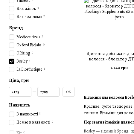
Унісекc
3
Для жінок
2
Для чоловіків
Бренд
2
Mediceuticals
6
Oxford Biolabs
1
ORising
Дієтична добавка від 
волосся - блокатор ДТ
4
Bosley
DHT Blockings Supple
2 220 грн
1
La Biosthetique
капсул
Ціна, грн
Від Ціна, грн
До Ціна, грн
ОК
Вітаміни для волосся Bosl
Наявність
Красиве, густе та здорове
тонким. Вітаміни для воло
3
В наявності
1
Переваги вітамінів для во
Немає в наявності
Bosley — відомий бренд, щ
0
Хіт