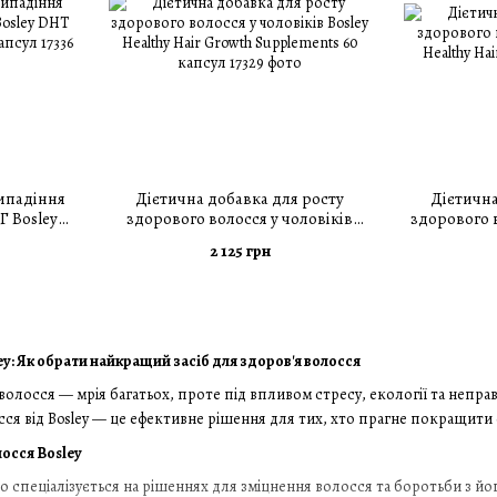
випадіння
Дієтична добавка для росту
Дієтична
Г Bosley
здорового волосся у чоловіків
здорового в
ments 60
Bosley Healthy Hair Growth
Health
2 125 грн
Supplements 60 капсул
ey: Як обрати найкращий засіб для здоров'я волосся
 волосся — мрія багатьох, проте під впливом стресу, екології та непра
сся від Bosley — це ефективне рішення для тих, хто прагне покращити 
лосся Bosley
о спеціалізується на рішеннях для зміцнення волосся та боротьби з йо