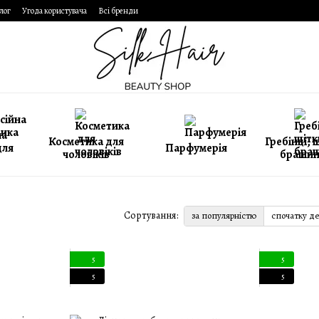
лог
Угода користувача
Всі бренди
на
Косметика для
Гребінці, 
для
Парфумерія
чоловіків
брашин
Сортування:
за популярністю
спочатку д
5
5
5
5