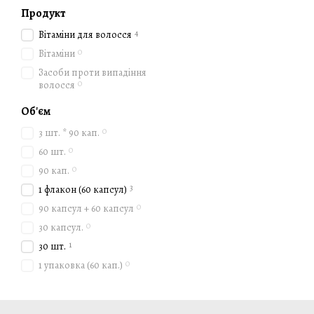
Поєднувати з правиль
Продукт
Звертати увагу на збал
4
Вітаміни для волосся
Відгуки та результати
0
Вітаміни
Багато користувачів відзн
Засоби проти випадіння
0
волосся
очікувати:
Зменшення ламкості т
Об'єм
Зменшення випадання 
0
3 шт. * 90 кап.
0
З’явлення природного
60 шт.
0
90 кап.
Вітаміни для волосся Bosl
високоякісним інгредієнта
3
1 флакон (60 капсул)
0
90 капсул + 60 капсул
0
30 капсул.
1
30 шт.
0
1 упаковка (60 кап.)