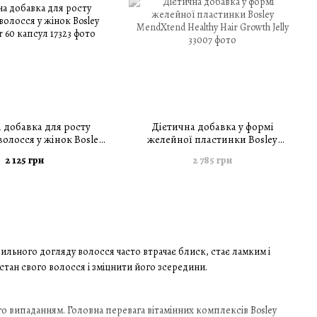
 добавка для росту
Дієтична добавка у формі
олосся у жінок Bosley
желейної пластинки Bosley
y Hair 60 капсул
MendXtend Healthy Hair Growth
2 125 грн
2 785 грн
Jelly
вильного догляду волосся часто втрачає блиск, стає ламким і
стан свого волосся і зміцнити його зсередини.
го випаданням. Головна перевага вітамінних комплексів Bosley