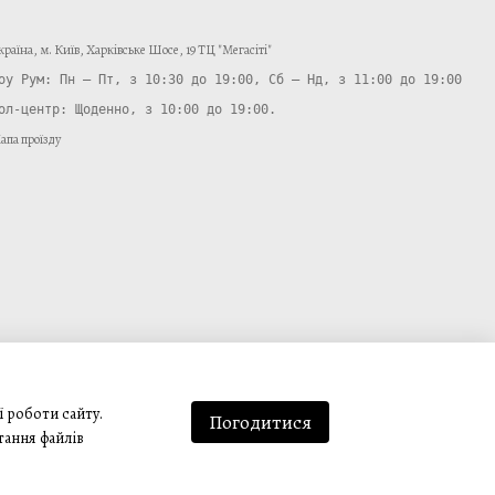
країнa, м. Київ, Харківське Шосе, 19 ТЦ "Мегасіті"
ол-центр: Щоденно, з 10:00 до 19:00.
апа проїзду
ї роботи сайту.
Погодитися
тання файлів