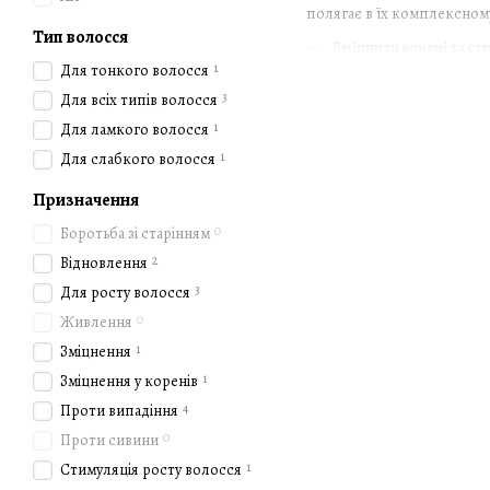
полягає в їх комплексному
Тип волосся
Зміцнити корені та ст
1
Для тонкого волосся
Покращити кровообіг 
3
Для всіх типів волосся
Зменшити випадання 
1
Для ламкого волосся
Зволожити та надати 
1
Для слабкого волосся
Склад вітамінів Bosley: На
Призначення
Bosley пропонує вітамінні
0
Боротьба зі старінням
Біотин
— відомий як "в
2
Відновлення
Вітаміни групи B
— важ
3
Для росту волосся
волосків.
0
Живлення
Цинк
— захищає клітин
1
Зміцнення
Кератин і колаген
— ва
1
Зміцнення у коренів
Як правильно приймати ві
4
Проти випадіння
Ефективність вітамінів дл
0
Проти сивини
1
Стимуляція росту волосся
Приймати вітаміни щод