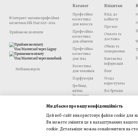
Каталог
Клієнтам
К
Професійна
Вхід до
0
© Інтернет-магазин професійної
косметика
кабінету
0
косметики Silk Hair 2015–2024
для волосся
Про нас
П
Професійна
Приймаємо до оплати
Оплата та
косметика
доставка
W
для обличчя
Обмін та
Професійна
T
повернення
косметика
E
для тіла
Контактна
інформація
Косметика
Мобільна версія
для чоловіків
Блог
Парфумерія
Угода
користувача
Гребінці,
щітки,
Всі бренди
брашинги
Інструменти
Ми в
Ми дбаємо про вашу конфіденційність
та техніка
соцмережах
Цей веб-сайт використовує файли cookie для ма
Бренди
Ви можете змінити це в налаштуваннях вашого 
cookie. Детальніше можна ознайомитися на сто