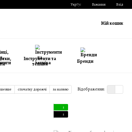
Укр
Рус
Бажання
Вхід
Мій кошик
щітки,
Інструменти та
Бренди
ги
техніка
Відображення:
ешевше
спочатку дорожчі
за назвою
5
5