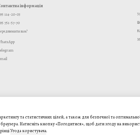
онтактна інформація
95 114-20-03
У
95 751-57-70
ередзвонити вам?
К
М
hatsApp
elegram
mail
ркетингу та статистичних цілей, а також для безпечної та оптимально
браузера. Натисніть кнопку «Погодитися», щоб дати згоду на викорис
рінці
Угода користувача
.