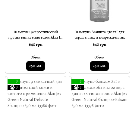
Шампунь энергетический
Шампунь "Защита цвета" для
против выпадения волос Alan Jey
окрашенных и поврежденных
Green Natural Shampoo
волос Alan Jey Green Natural
640 грн
640 грн
Energizzante 250 мл
Shampoo Protettivo 250 мл
Объем
Объем
250 мл.
250 мл.
5
5
5
5