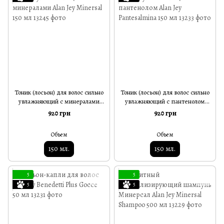
Тоник (лосьон) для волос сильно
Тоник (лосьон) для волос сильно
увлажняющий с минералами
увлажняющий с пантенолом
Alan Jey Minersal 150 мл
Alan Jey Pantesalmina 150 мл
920 грн
920 грн
Объем
Объем
150 мл.
150 мл.
5
5
5
5