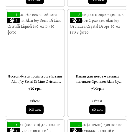
5
5
5
5
Лосьон-блеск тройного действия
Капли для поврежденных
Alan Jey Semi Di Lino Cristalli
кончиков Орхидея Alan Jey
Liquidi 150 мл
Orchidea Crystal Drops 60 мл
730 грн
735 грн
Объем
Объем
150 мл.
60 мл.
5
5
5
5