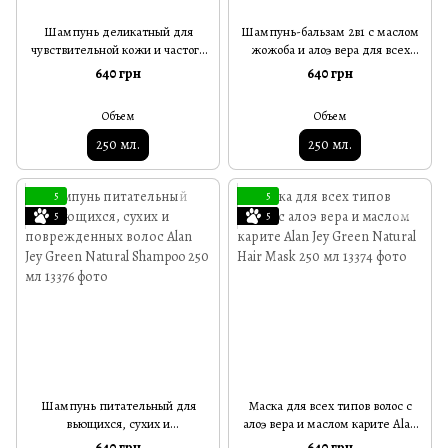
Шампунь деликатный для
Шампунь-бальзам 2в1 с маслом
чувствительной кожи и частого
жожоба и алоэ вера для всех
применения Alan Jey Green
типов волос Alan Jey Green
640 грн
640 грн
Natural Delicate Shampoo 250 мл
Natural Shampoo-Balsam 250 мл
Объем
Объем
250 мл.
250 мл.
5
5
5
5
Шампунь питательный для
Маска для всех типов волос с
вьющихся, сухих и
алоэ вера и маслом карите Alan
поврежденных волос Alan Jey
Jey Green Natural Hair Mask 250
640 грн
640 грн