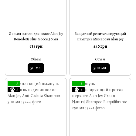
Лосьон-капли для волос Alan Jey
Защитный ревитализирующий
Benedetti Plus Gocce 50 мл
шампунь Минерсал Alan Jey
Minersal Shampoo 500 мл
735 грн
440 грн
Объем
Объем
50 мл.
500 мл.
5
5
5
5