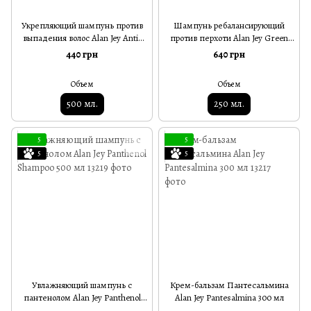
Укрепляющий шампунь против
Шампунь ребалансирующий
выпадения волос Alan Jey Anti-
против перхоти Alan Jey Green
Caduta Shampoo 500 мл
Natural Shampoo Riequilibrante
440 грн
640 грн
250 мл
Объем
Объем
500 мл.
250 мл.
5
5
5
5
Увлажняющий шампунь с
Крем-бальзам Пантесальмина
пантенолом Alan Jey Panthenol
Alan Jey Pantesalmina 300 мл
Shampoo 500 мл