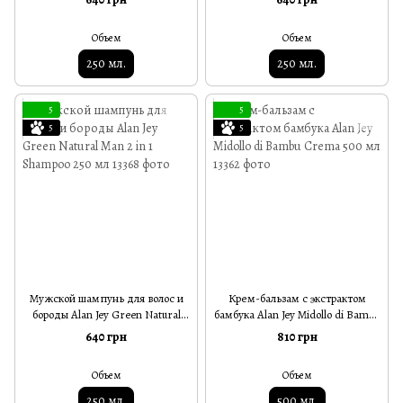
Green Natural Shampoo 250 мл
мл
Объем
Объем
250 мл.
250 мл.
5
5
5
5
Мужской шампунь для волос и
Крем-бальзам с экстрактом
бороды Alan Jey Green Natural
бамбука Alan Jey Midollo di Bambu
Man 2 in 1 Shampoo 250 мл
Crema 500 мл
640 грн
810 грн
Объем
Объем
250 мл.
500 мл.