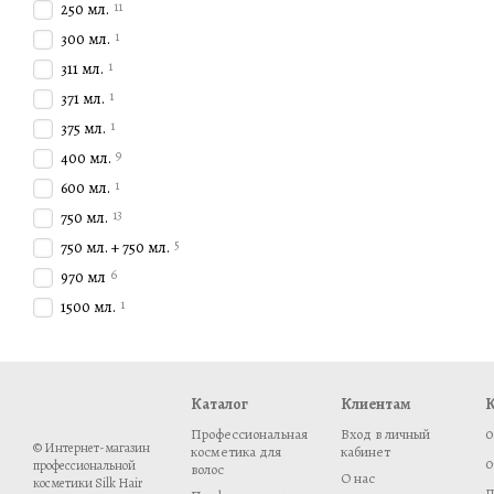
11
250 мл.
Профессиональный у
1
300 мл.
Креативный стайлинг
1
311 мл.
гладкая, блестящая ук
1
371 мл.
Защита волос
: Космет
1
375 мл.
окружающей среды.
9
400 мл.
Подходит для всех ти
1
600 мл.
непослушных.
13
750 мл.
Лучшие продукты Tigi
5
750 мл. + 750 мл.
Tigi Bed Head Hard He
6
970 мл
волос, при этом наде
1
1500 мл.
Tigi Catwalk Curls Rock
от влаги.
Tigi Bed Head Recover
Каталог
Клиентам
К
Почему выбрать косметику
Профессиональная
Вход в личный
0
Бренд
Tigi
предлагает шир
© Интернет-магазин
косметика для
кабинет
0
профессиональной
здоровье волос. Независим
волос
О нас
косметики Silk Hair
решение для каждой задач
П