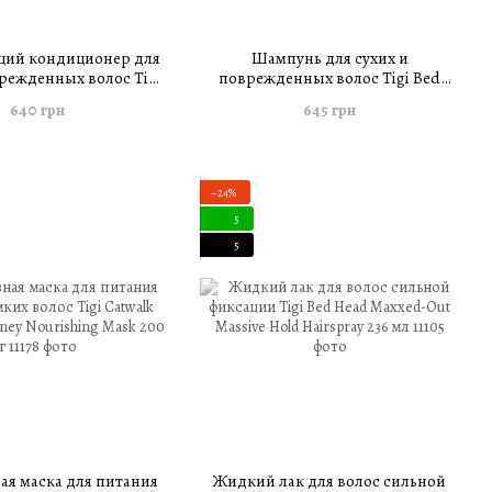
ий кондиционер для
Шампунь для сухих и
врежденных волос Tigi
поврежденных волос Tigi Bed
ecovery Moisture Rush
Head Recovery Shampoo Moisture
640 грн
645 грн
itioner 400 мл
Rush 400 мл
−24%
5
5
ая маска для питания
Жидкий лак для волос сильной