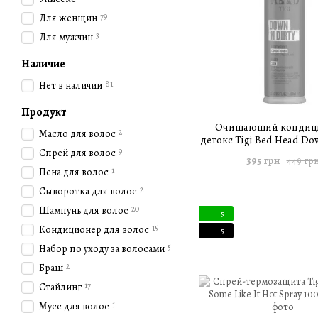
79
Для женщин
3
Для мужчин
Наличие
81
Нет в наличии
Продукт
Очищающий кондиц
2
Масло для волос
детокс Tigi Bed Head Dow
9
Conditioner 400 
Спрей для волос
395 грн
449 гр
1
Пена для волос
2
Сыворотка для волос
20
Шампунь для волос
5
15
Кондиционер для волос
5
5
Набор по уходу за волосами
2
Браш
17
Стайлинг
1
Мусс для волос