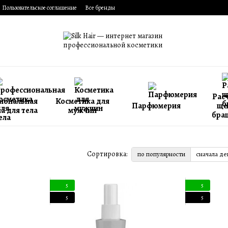
Пользовательское соглашение
Все бренды
Расч
иональная
Косметика для
Парфюмерия
ще
а для тела
мужчин
бра
Сортировка:
по популярности
сначала д
5
5
5
5