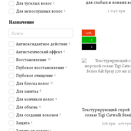
для слабых и ломких во
2
Для тусклых волос
Bed Head Resurrection Su
1 040 грн
2
Для непослушных волос
Shampoo 970 м
Назначение
−21%
5
2
Антиоксидантное действие
5
2
Антистатический эффект
16
Восстановление
1
Глубокое восстановление
2
Глубокое очищение
27
Для блеска волос
8
Для завитка
4
Для кончиков волос
11
Для объема
Текстурирующий спрей 
3
солью Tigi Catwalk Sessi
Для создания локонов
Salt Spray 270 м
2
Защита
379 грн
479 гр
1
Защита от солнца