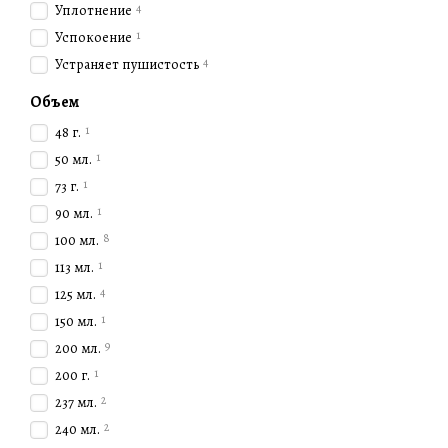
4
Уплотнение
Популярные линии космет
1
Успокоение
1.
Tigi Bed Head
4
Устраняет пушистость
Линейка
Tigi Bed Head
— э
Объем
обеспечивая сильную фикс
1
48 г.
типов и текстур волос. Н
1
50 мл.
весь день.
1
73 г.
2.
Tigi Catwalk
1
90 мл.
8
100 мл.
Коллекция
Tigi Catwalk
со
пользователям дома созда
1
113 мл.
средства, как
Tigi Catwalk
4
125 мл.
1
150 мл.
3.
Tigi Copyright
9
200 мл.
Tigi Copyright
– это преми
1
200 г.
активные ингредиенты, та
2
237 мл.
включает средства для ок
2
240 мл.
Преимущества косметики 