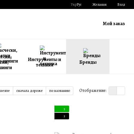
Укр
Рус
Желания
Вход
Мой заказ
ески,
Инструменты и
тки,
Бренды
техника
шинги
Отображение:
ешевле
сначала дороже
по названию
5
5