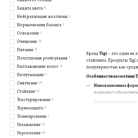
6
Защита цвета
2
Нейтрализация желтизны
1
Нормализация баланса
1
Освежение
14
Очищение
8
Питание
Бренд
Tigi
– это один из 
3
Полегшення розчісування
стайлинга. Продукты Tigi
13
Разглаживание волос
популярностью как среди 
1
Распутывание
Особенности косметики T
16
Смягчение
Инновационные форм
13
Стайлинг
позволяет обеспечить
2
Текстурирование
Поддержка здоровья 
6
Термозащита
помогают поддерживат
1
Тонизирование
Разнообразие линеек
27
Увлажнение
контроля над пушисто
14
Укрепление
Простота в использов