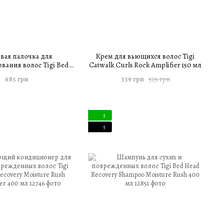
вая палочка для
Крем для вьющихся волос Tigi
вания волос Tigi Bed
Catwalk Curls Rock Amplifier 150 мл
 Wax Stick 73 г
685 грн
339 грн
525 грн
5
5