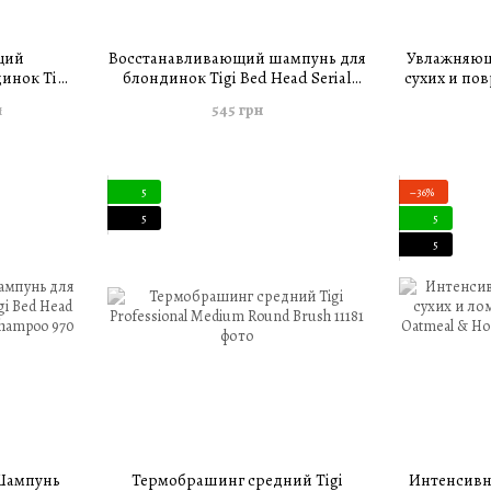
щий
Восстанавливающий шампунь для
Увлажняющ
инок Tigi
блондинок Tigi Bed Head Serial
сухих и по
onditioner
Blonde Shampoo 400 мл
Bed Head R
545 грн
н
Cond
5
−36%
5
5
5
Шампунь
Термобрашинг средний Tigi
Интенсивн