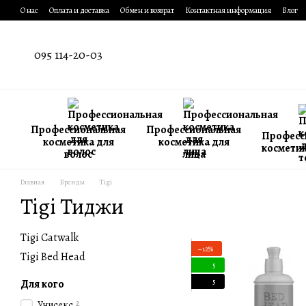
Перейти к основному контенту
О нас
Оплата и доставка
Обмен и возврат
Контактная информация
Блог
095 114-20-03
Профессиональная
Профессиональная
Професс
косметика для
косметика для
косметик
волос
лица
Главная
Бренды
Tigi
Tigi Тиджи
Tigi Catwalk
−12%
Tigi Bed Head
5
Для кого
5
2
Унисекс