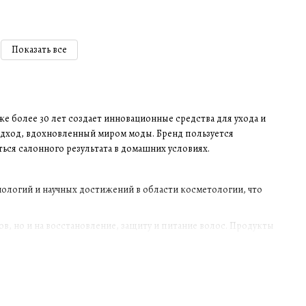
Показать все
е более 30 лет создает инновационные средства для ухода и
одход, вдохновленный миром моды. Бренд пользуется
ься салонного результата в домашних условиях.
нологий и научных достижений в области косметологии, что
зов, но и на восстановление, защиту и питание волос. Продукты
рументов для укладки.
решение конкретных проблем волос: от объема и увлажнения до
как для профессиональных стилистов, так и для домашнего ухода.