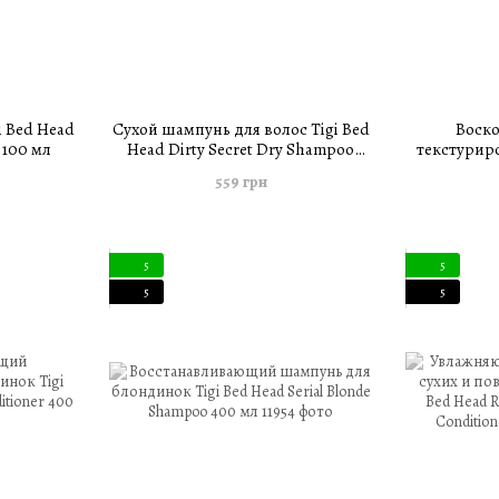
 Bed Head
Сухой шампунь для волос Tigi Bed
Воско
 100 мл
Head Dirty Secret Dry Shampoo
текстуриро
Instant Refresh & Go 300 мл
Head
559 грн
5
5
5
5