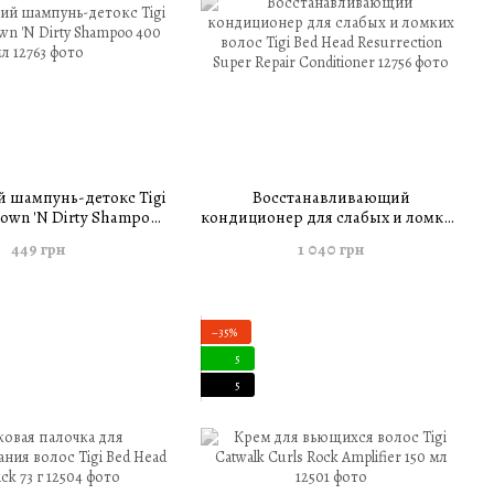
шампунь-детокс Tigi
Восстанавливающий
own 'N Dirty Shampoo
кондиционер для слабых и ломких
400 мл
волос Tigi Bed Head Resurrection
449 грн
1 040 грн
Super Repair Conditioner
−35%
5
5