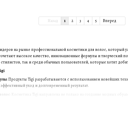
Назад
1
2
3
4
5
Вперед
лидеров на рынке профессиональной косметики для волос, который уж
 сочетают высокое качество, инновационные формулы и творческий п
стилистов, так и среди обычных пользователей, которые хотят добит
igi
улы
: Продукты Tigi разрабатываются с использованием новейших тех
 эффективный уход и долговременный результат.
волос
: Косметика Tigi направлена не только на создание модных обра
ь здоровье волос даже при частом использовании термических инст
: Tigi предлагает несколько линеек, каждая из которых нацелена на 
стью и поддержания яркости цвета.
ании
: Средства Tigi удобны в применении, что делает их идеальными 