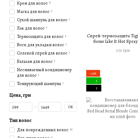
9
Крем для волос
2
Маска для волос
1
Сухой шампунь для волос
3
Лак для волос
Спрей-термозащита Tigi
4
Термозащита для волос
Some Like It Hot Spray
1
Воск для укладки волос
575 грн
1
Солевой спрей для волос
1
Бальзам для волос
Несмиваемый кондиционер
−12%
1
для волос
5
1
Тонирующий шампунь
5
Цена, грн
От Цена, грн
До Цена, грн
OK
Тип волос
14
Для поврежденных волос
11