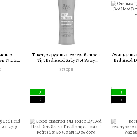
ионер-
Текстурирующий солевой спрей
Очищающий 
n 'N Dirty
Tigi Bed Head Salty Not Sorry
Bed Head D
мл
Texturizing Salt Spray 100 мл
375 грн
н
5
5
5
5