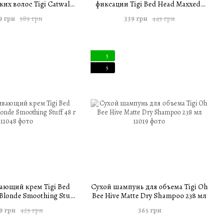
ких волос Tigi Catwalk
фиксации Tigi Bed Head Maxxed-
Honey Nourishing Mask
Out Massive Hold Hairspray 236 мл
9 грн
339 грн
589 грн
445 грн
200 г
5
5
ающий крем Tigi Bed
Сухой шампунь для объема Tigi Oh
londe Smoothing Stuff
Bee Hive Matte Dry Shampoo 238 мл
48 г
9 грн
365 грн
425 грн