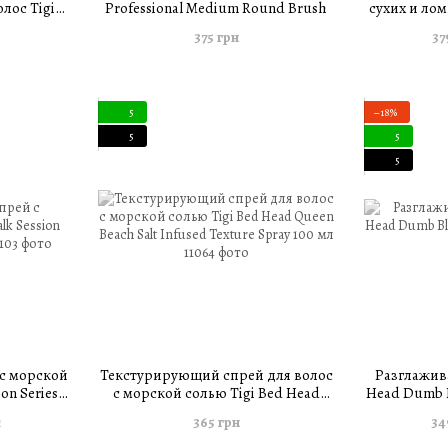
лос Tigi
Professional Medium Round Brush
сухих и лом
per Repair
Oatmeal & 
375 грн
37
л
5
−18%
5
5
5
с морской
Текстурирующий спрей для волос
Разглажив
on Series
с морской солью Tigi Bed Head
Head Dumb B
л
Queen Beach Salt Infused Texture
365 грн
34
н
Spray 100 мл