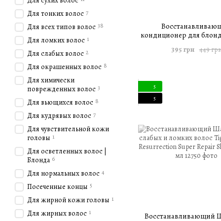
Для сухих волос
7
Для тонких волос
Восстанавливаю
38
Для всех типов волос
кондиционер для блонд
1
Для ломких волос
Bed Head Serial Blonde C
395 грн
449 гр
400 мл
2
Для слабых волос
8
Для окрашенных волос
Для химически
5
3
поврежденных волос
5
8
Для вьющихся волос
7
Для кудрявых волос
Для чувствительной кожи
1
головы
Для осветленных волос |
6
Блонда
4
Для нормальных волос
5
Посеченные концы
1
Для жирной кожи головы
1
Для жирных волос
Восстанавливающий 