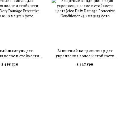
ный шампунь для
Защитный кондиционер для
я волос и стойкости
укрепления волос и стойкости
 Defy Damage Protective
цвета Joico Defy Damage Protective
3 495 грн
1 420 грн
mpoo 1000 мл
Conditioner 250 мл