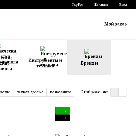
Укр
Рус
Желания
Вход
Мой заказ
ески,
Инструменты и
тки,
Бренды
техника
шинги
Отображение:
ешевле
сначала дороже
по названию
5
5