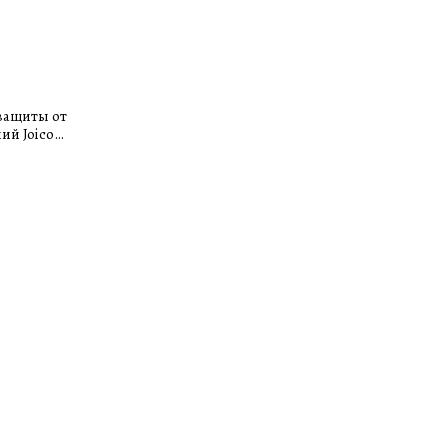
защиты от
ий Joico
Shield 100