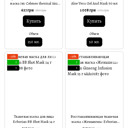
маска 3в1 Celenes thermal 3in1
Aloe Vera Gel And Mask 50 мл
cleanser-peeling-mask 150 мл
637 грн
1 008 грн
980 грн
1 551 грн
Купить
Купить
Объем
Объем
150 мл.
50 мл.
−20%
−20%
5
5
5
5
Тканевая маска для лица
Восстанавливающая тканевая
Erborian BB Shot Mask 14 г
маска «Женьшень» Erborian
Ginseng Infusion Mask 15 г