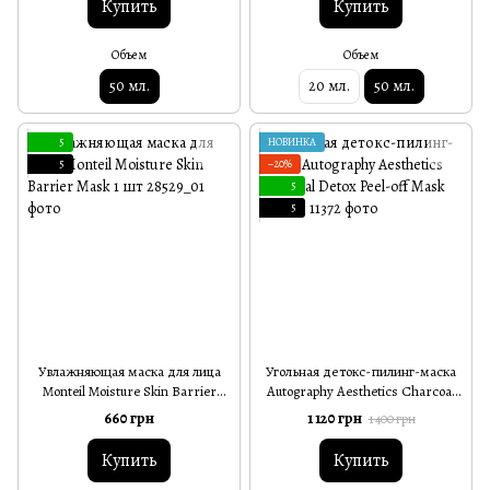
Купить
Купить
Объем
Объем
50 мл.
20 мл.
50 мл.
5
НОВИНКА
5
−20%
5
5
Увлажняющая маска для лица
Угольная детокс-пилинг-маска
Monteil Moisture Skin Barrier
Autography Aesthetics Charcoal
Mask 1 шт
Detox Peel-off Mask 200 мл
660 грн
1 120 грн
1 400 грн
Купить
Купить