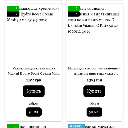
5
5
5
5
Увлажняющая крем-маска
Маска для сияния, увлажнения и
Monteil Hydro Boost Cream Mask
выравнивания тона кожи с
30 мл
витамином С Lixirskin Vitamin C
1 200 грн
2 385 грн
Paste 50 мл
Купить
Купить
Объем
Объем
30 мл.
50 мл.
5
НОВИНКА