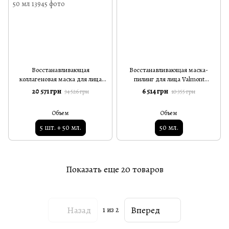
Восстанавливающая
Восстанавливающая маска-
коллагеновая маска для лица
пилинг для лица Valmont
Valmont Regenerating Mask
Lumimask 50 мл
20 571 грн
6 514 грн
34 526 грн
10 355 грн
Treatment 5 листов + спрей 50
мл
Объем
Объем
5 шт. + 50 мл.
50 мл.
Показать еще 20 товаров
Назад
Вперед
1
из 2