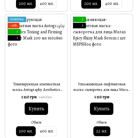
200 мл.
400 мл.
200 мл.
400 мл.
НОВИНКА
5
−20%
5
5
5
Тонизирующая альгинатная
Увлажняющая-лифтинговая
маска Autography Aesthetics
маска-сыворотка для лица Muran
Toning and Firming Alginate Mask
Spicy Shiny Mask Serum 1 шт
1 120 грн
1 110 грн
1 400 грн
200 мл
Купить
Купить
Объем
Объем
200 мл.
400 мл.
22 мл.