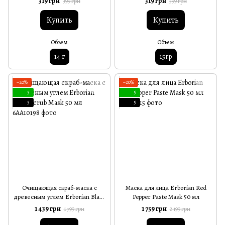
319 грн
319 грн
399 грн
399 грн
Купить
Купить
Объем
Объем
14 г
15гр
−20%
−20%
5
5
5
5
Очищающая скраб-маска с
Маска для лица Erborian Red
древесным углем Erborian Black
Pepper Paste Mask 50 мл
Scrub Mask 50 мл
1 439 грн
1 759 грн
1 799 грн
2 199 грн