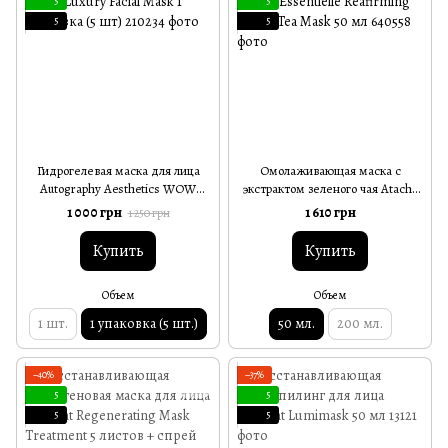
5
5
5
5
Гидрогелевая маска для лица
Омолаживающая маска с
Autography Aesthetics WOW
экстрактом зеленого чая Atache
Luxury Facial Mask 1 упаковка (5
Essentielle Reafirming Green Tea
1 000 грн
1 610 грн
1 250 грн
шт)
Mask 50 мл
Купить
Купить
Объем
Объем
1 шт.
1 упаковка (5 шт.)
50 мл.
200 мл.
−40%
−37%
5
5
5
5