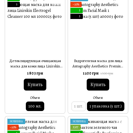
5
−20%
5
5
Детоксицирующая очищающая
Гидрогелевая маска для лица
маска для кожи лица Lixirskin
Autography Aesthetics Premium
Electrogel Cleanser 100 мл
Facial Mask 1 упаковка (5 шт)
1 803 грн
1 200 грн
1 500 грн
Купить
Купить
Объем
Объем
100 мл.
1 шт.
1 упаковка (5 шт.)
НОВИНКА
НОВИНКА
−20%
ХИТ