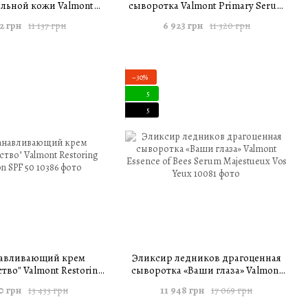
ельной кожи Valmont
сыворотка Valmont Primary Serum
ary Cream 50 мл
30 мл
2 грн
6 923 грн
11 137 грн
11 320 грн
−30%
5
5
навливающий крем
Эликсир ледников драгоценная
тво" Valmont Restoring
сыворотка «Ваши глаза» Valmont
fection SPF 50
Essence of Bees Serum Majestueux
0 грн
11 948 грн
13 433 грн
17 069 грн
Vos Yeux