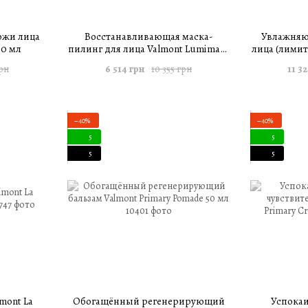
ожи лица
Восстанавливающая маска-
Увлажняю
30 мл
пилинг для лица Valmont Lumimask
лица (лими
50 мл
Valmont Moi
6 514 грн
11 3
грн
10 355 грн
−40%
−40%
5
5
5
5
mont La
Обогащённый регенерирующий
Успока