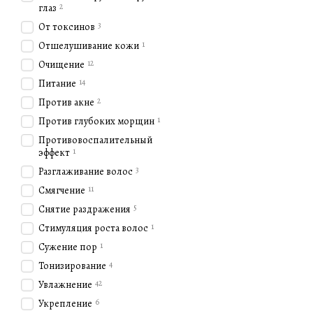
2
глаз
3
От токсинов
1
Отшелушивание кожи
12
Очищение
14
Питание
2
Против акне
1
Против глубоких морщин
Противовоспалительный
1
эффект
3
Разглаживание волос
11
Смягчение
5
Снятие раздражения
1
Стимуляция роста волос
1
Сужение пор
4
Тонизирование
42
Увлажнение
6
Укрепление