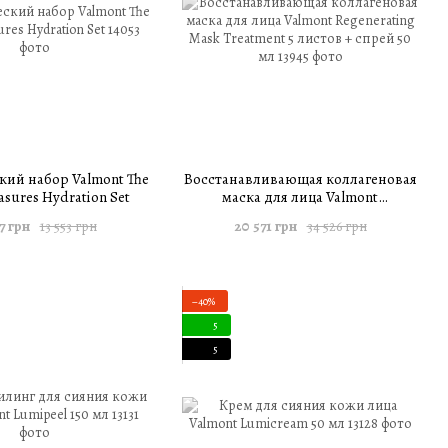
кий набор Valmont The
Восстанавливающая коллагеновая
asures Hydration Set
маска для лица Valmont
Regenerating Mask Treatment 5
7 грн
20 571 грн
13 553 грн
34 526 грн
листов + спрей 50 мл
−40%
5
5