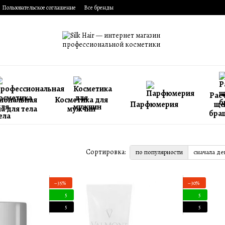
Пользовательское соглашение
Все бренды
Расч
иональная
Косметика для
Парфюмерия
ще
а для тела
мужчин
бра
Сортировка:
по популярности
сначала д
−35%
−30%
5
5
5
5