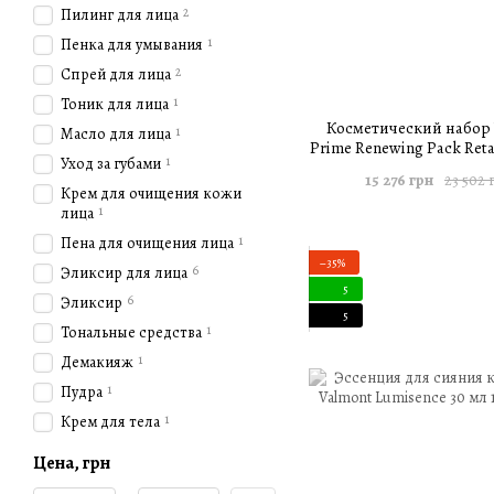
2
Пилинг для лица
1
Пенка для умывания
2
Спрей для лица
1
Тоник для лица
Косметический набор 
1
Масло для лица
Prime Renewing Pack Reta
1
Уход за губами
15 276 грн
23 502 
Крем для очищения кожи
1
лица
1
Пена для очищения лица
−35%
6
Эликсир для лица
5
6
Эликсир
5
1
Тональные средства
1
Демакияж
1
Пудра
1
Крем для тела
Цена, грн