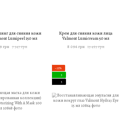
инг для сияния кожи
Крем для сияния кожи лица
ont Lumipeel 150 мл
Valmont Lumicream 50 мл
9 грн
8 096 грн
7 347 грн
13 493 грн
−35%
5
5