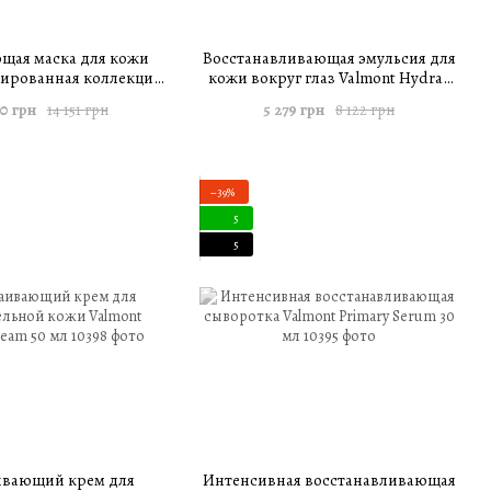
щая маска для кожи
Восстанавливающая эмульсия для
тированная коллекция)
кожи вокруг глаз Valmont Hydra3
sturizing With A Mask
Eye 15 мл
20 грн
5 279 грн
14 151 грн
8 122 грн
100 мл
−39%
5
5
ивающий крем для
Интенсивная восстанавливающая