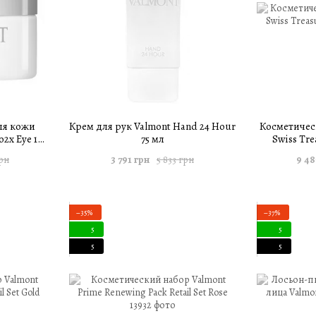
ля кожи
Крем для рук Valmont Hand 24 Hour
Косметичес
2x Eye 12
75 мл
Swiss Tre
3 791 грн
9 48
грн
5 833 грн
−35%
−37%
5
5
5
5