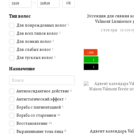
От Цена, грн
До Цена, грн
OK
Тип волос
Эссенция для сияния к
Valmont Lumisence 
1
Для поврежденных волос
7 979 грн
12 275 
1
Для всех типов волос
3
Для ломких волос
1
Для слабых волос
−30%
1
Для тусклых волос
5
5
Назначение
2
Антиоксидантное действие
1
Антистатический эффект
3
Борьба с пигментацией
14
Борьба со старением
24
Восстановление
Адвент календарь Val
8
Выравнивание тона лица