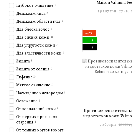
Maison Valmont Fe
1
Глубокое очищение
19 187 грн
27 410 
2
Демакияж лица
1
Демакияж области глаз
2
Для блеска волос
−40%
11
Для сияния кожы
5
7
Для упругости кожи
5
3
Для эластичности кожи
5
Защита
1
Защита от солнца
24
Лифтинг
1
Мягкое очищение
1
Насыщение кислородом
4
Освежение
1
От воспалений кожи
Противовоспалительны
недостатков кожи Valmo
От первых признаков
Solution 20 мл
4
старения
7 297 грн
12 161 г
От темных кругов вокруг