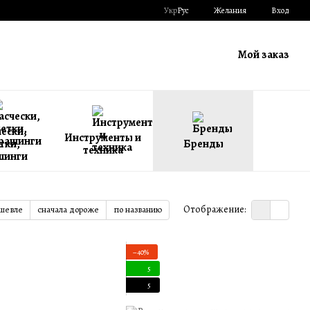
Укр
Рус
Желания
Вход
Мой заказ
ески,
Инструменты и
тки,
Бренды
техника
шинги
Отображение:
ешевле
сначала дороже
по названию
−40%
5
5