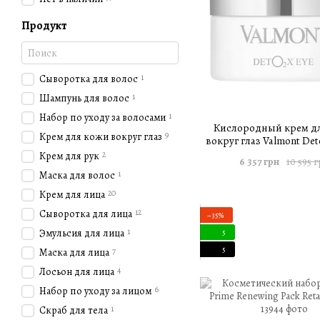
Продукт
1
Сыворотка для волос
1
Шампунь для волос
1
Набор по уходу за волосами
Кислородный крем д
9
Крем для кожи вокруг глаз
вокруг глаз Valmont Deto
мл
2
Крем для рук
6 357 грн
10 595 
1
Маска для волос
20
Крем для лица
12
Сыворотка для лица
−35%
1
Эмульсия для лица
5
5
7
Маска для лица
4
Лосьон для лица
6
Набор по уходу за лицом
1
Скраб для тела