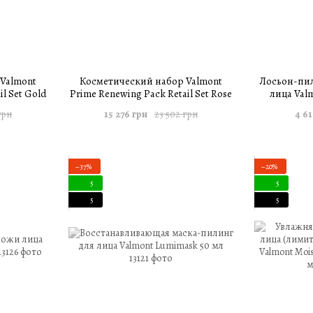
Valmont
Косметический набор Valmont
Лосьон-пил
il Set Gold
Prime Renewing Pack Retail Set Rose
лица Valm
15 276 грн
4 61
грн
23 502 грн
−37%
−20%
5
5
5
5