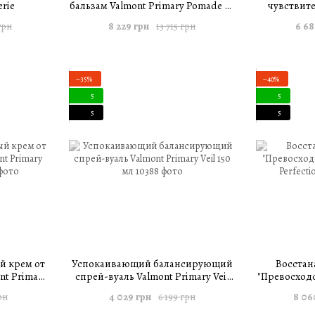
erie
бальзам Valmont Primary Pomade 50
чувствит
мл
Prim
8 229 грн
6 68
грн
13 715 грн
−35%
−40%
5
5
5
5
й крем от
Успокаивающий балансирующий
Восста
nt Primary
спрей-вуаль Valmont Primary Veil
"Превосходс
150 мл
Per
4 029 грн
8 06
рн
6 199 грн