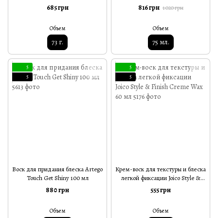
Head Wax Stick 73 г
Stories Defining Wax Medium
685 грн
816 грн
1 020 грн
Hold
Объем
Объем
73 г.
75 мл.
5
5
5
5
Воск для придания блеска Artego
Крем-воск для текстуры и блеска
Touch Get Shiny 100 мл
легкой фиксации Joico Style &
Finish Creme Wax 60 мл
880 грн
555 грн
Объем
Объем