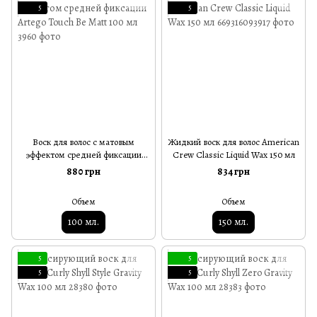
5
5
Воск для волос с матовым
Жидкий воск для волос American
эффектом средней фиксации
Crew Classic Liquid Wax 150 мл
Artego Touch Be Matt 100 мл
880 грн
834 грн
Объем
Объем
100 мл.
150 мл.
5
5
5
5