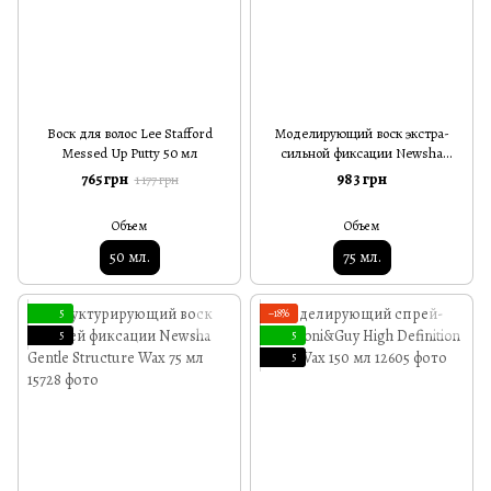
Воск для волос Lee Stafford
Моделирующий воск экстра-
Messed Up Putty 50 мл
сильной фиксации Newsha
Strong Molding Wax 75 мл
765 грн
983 грн
1 177 грн
Объем
Объем
50 мл.
75 мл.
5
−18%
5
5
5