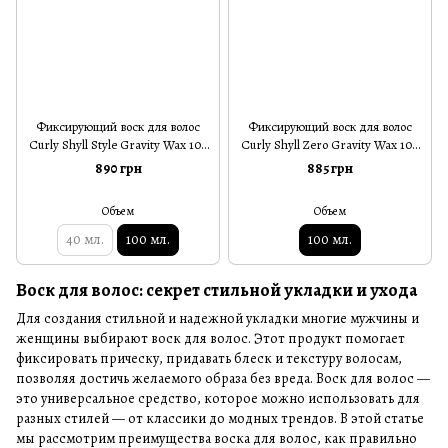
Фиксирующий воск для волос
Фиксирующий воск для волос
Curly Shyll Style Gravity Wax 100
Curly Shyll Zero Gravity Wax 100
мл
мл
890 грн
885 грн
Объем
Объем
40 мл.
100 мл.
100 мл.
Воск для волос: секрет стильной укладки и ухода
Для создания стильной и надежной укладки многие мужчины и
женщины выбирают воск для волос. Этот продукт помогает
фиксировать прическу, придавать блеск и текстуру волосам,
позволяя достичь желаемого образа без вреда. Воск для волос —
это универсальное средство, которое можно использовать для
разных стилей — от классики до модных трендов. В этой статье
мы рассмотрим преимущества воска для волос, как правильно