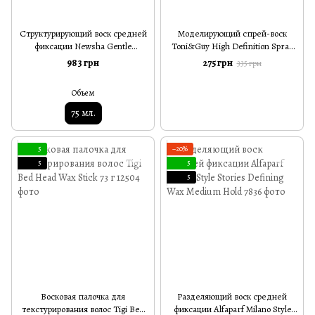
Структурирующий воск средней
Моделирующий спрей-воск
фиксации Newsha Gentle
Toni&Guy High Definition Spray
Structure Wax 75 мл
Wax 150 мл
983 грн
275 грн
335 грн
Объем
75 мл.
5
−20%
5
5
5
Восковая палочка для
Разделяющий воск средней
текстурирования волос Tigi Bed
фиксации Alfaparf Milano Style