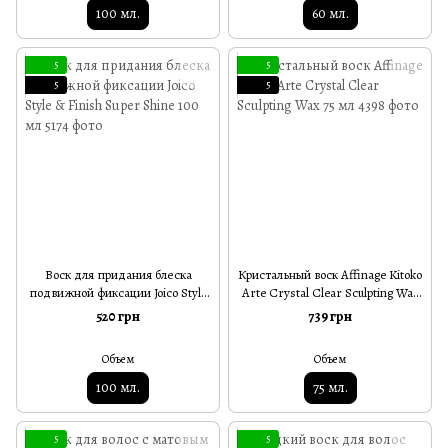
100 мл.
60 мл.
5
5
5
5
Воск для придания блеска
Кристальный воск Affinage Kitoko
подвижной фиксации Joico Style
Arte Crystal Clear Sculpting Wax
& Finish Super Shine 100 мл
75 мл
520 грн
739 грн
Объем
Объем
100 мл.
75 мл.
5
5