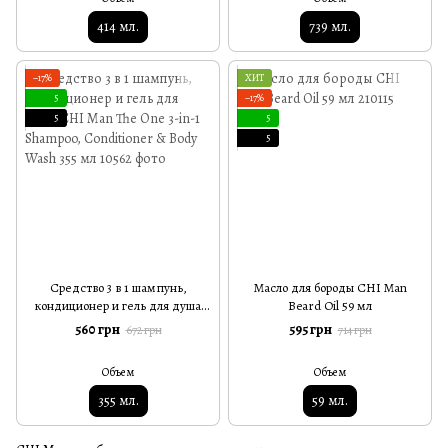
414 мл.
739 мл.
−17%
ХИТ
5
−17%
5
5
5
Средство 3 в 1 шампунь,
Масло для бороды CHI Man
кондиционер и гель для душа
Beard Oil 59 мл
CHI Man The One 3-in-1 Shampoo,
560 грн
595 грн
672 грн
714 грн
Conditioner & Body Wash 355 мл
Объем
Объем
355 мл.
59 мл.