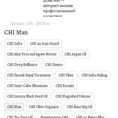
Бренды
CHI
CHI Man
CHI Man
CHI Infra
CHI 44 Iron Guard
CHI Aloe Vera and Agave Nectar
CHI Argan Oil
CHI Deep Brilliance
CHI Enviro
CHI Farouk Royal Treatment
CHI Vibes
CHI Infra Styling
CHI Ionic Color Illuminate
CHI Keratin
CHI Luxury Black Seed Oil
CHI Magnified Volume
CHI Man
CHI Olive Organics
CHI Rose Hip Oil
CHI Tea Tree Oil
Миниатюры CHI
CHI 44 Power Plus