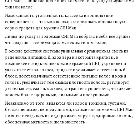
CHI Man — обновленная линия косметики по уходу за мужскими
типами волос.
Изысканность, утонченность, классика и воплощение
совершенства — так можно охарактеризовать обновленную
серию средств для мужчин CHI Man.
Линия по уходу за волосами CHI Man вобрала в себя все лучшее
что создано в сфере ухода за мужским типом волос.
В основе действия системы уникальная органическая смесь из
реденсила, витамина Е, алоэ вера и экстракта крапивы, в
комплексе с жидким шелком и керамикой CHI, укрепляет и
увлажняет ствол волоса, придает и усиливает естественный
блеск, восстанавливает естественное питание волос и кожи
головы, увеличивает тем самым плотность волоса, регулирует
деятельность сальных желез, устраняет пушистость, что делает
волосы более здоровыми, сильными и послушными.
Независимо от того, являются ли волосы тонкими, густыми,
безжизненными, непослушными, сухими или ломкими, CHI Man
помогает создавать и поддерживать упругие, здоровые локоны,
обеспечивая мягкость и шелковистость.