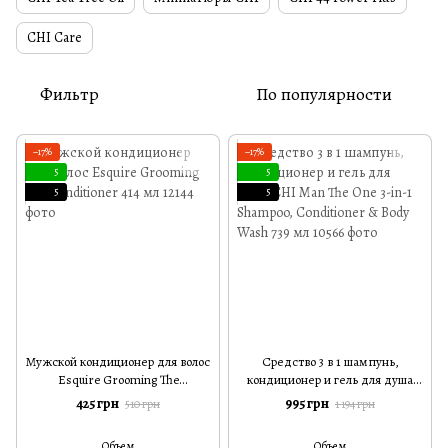
CHI Care
Фильтр
По популярности
−17%
−17%
5
5
5
5
Мужской кондиционер для волос
Средство 3 в 1 шампунь,
Esquire Grooming The
кондиционер и гель для душа
Conditioner 414 мл
CHI Man The One 3-in-1 Shampoo,
425 грн
995 грн
510 грн
1 194 грн
Conditioner & Body Wash 739 мл
Объем
Объем