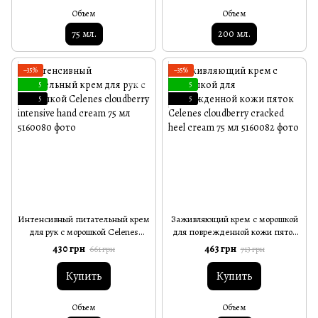
Объем
Объем
75 мл.
200 мл.
−35%
−35%
5
5
5
5
Интенсивный питательный крем
Заживляющий крем с морошкой
для рук с морошкой Celenes
для поврежденной кожи пяток
cloudberry intensive hand cream
Celenes cloudberry cracked heel
430 грн
463 грн
661 грн
713 грн
75 мл
cream 75 мл
Купить
Купить
Объем
Объем