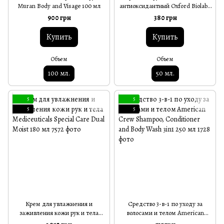
Muran Body and Visage 100 мл
антиоксидантный Oxford Biolabs
Nourishing Anti-oxidising Hand
900 грн
380 грн
Cream 50 мл
Купить
Купить
Объем
Объем
100 мл.
50 мл.
5
5
5
5
Крем для увлажнения и
Средство 3-в-1 по уходу за
заживления кожи рук и тела
волосами и телом American
Mediceuticals Special Care Dual
Crew Shampoo, Conditioner and