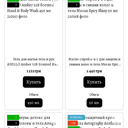
5
5
Гель для мытья тела и рук
Масло-спрей 4-в-1 для защиты и
ANILLO Amber 528 Scented Hand
сияния волос и тела Muran Spicy
& Body Wash 450 мл
Shiny 50 мл
1 535 грн
2 440 грн
Купить
Купить
Объем
Объем
450 мл.
50 мл.
5
НОВИНКА
5
−17%