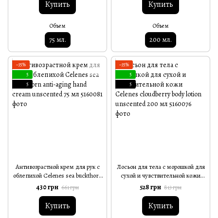
Купить
Купить
Объем
Объем
75 мл.
200 мл.
−35%
−35%
5
5
5
5
Антивозрастной крем для рук с
Лосьон для тела с морошкой для
облепихой Celenes sea buckthorn
сухой и чувствительной кожи
anti-aging hand cream unscented
Celenes cloudberry body lotion
430 грн
528 грн
661 грн
813 грн
75 мл
unscented 200 мл
Купить
Купить