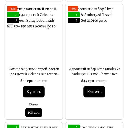
−35%
−30%
5
5
5
5
Солнцезащитный спрей-лосьон
Дорожный набор Lime Sunday &
для детей Celenes Sunscreen
Amber528 Travel Shower Set
Spray Lotion Kids SPF 50+ 150 мл
833 грн
847 грн
1 281 грн
1 210 грн
Купить
Купить
Объем
150 мл.
5
5