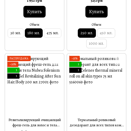
1 950 грн
515 грн
Moist 180 мл
Body Wash 3in1 250 мл
Купить
Купить
Объем
Объем
30 мл.
180 мл.
475 мл.
250 мл.
450 мл.
1000 мл.
РАСПРОДАЖА
−35%
−20%
5
5
5
5
Ревитализирующий очищающий
Термальный роликовый
фреш-гель для волос и тела
дезодорант для всех типов кожи
Nubea Solenium Fresh-Gel
Celenes thermal mineral roll on all