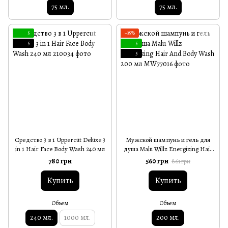
75 мл.
75 мл.
5
−35%
5
5
5
Средство 3 в 1 Uppercut Deluxe 3
Мужской шампунь и гель для
in 1 Hair Face Body Wash 240 мл
душа Malu Willz Energizing Hair
And Body Wash 200 мл
780 грн
560 грн
861 грн
Купить
Купить
Объем
Объем
240 мл.
1000 мл.
200 мл.