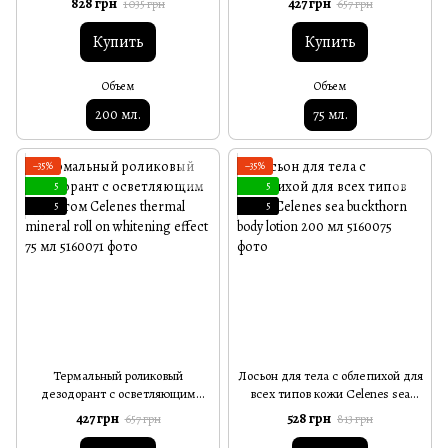
828 грн
427 грн
1 035 грн
657 грн
Revitalizing After Sun Hair/Body
skin types 75 мл
200 мл
Купить
Купить
Объем
Объем
200 мл.
75 мл.
−35%
−35%
5
5
5
5
Термальный роликовый
Лосьон для тела с облепихой для
дезодорант с осветляющим
всех типов кожи Celenes sea
эффектом Celenes thermal
buckthorn body lotion 200 мл
427 грн
528 грн
657 грн
813 грн
mineral roll on whitening effect 75
мл