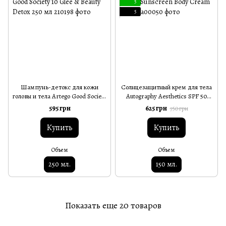
5
5
Шампунь-детокс для кожи
Солнцезащитный крем для тела
головы и тела Artego Good Society
Autography Aesthetics SPF 50
10 Glee & Beauty Detox 250 мл
Sunscreen Body Cream 150 мл
595 грн
625 грн
750 грн
Купить
Купить
Объем
Объем
250 мл.
150 мл.
Показать еще 20 товаров