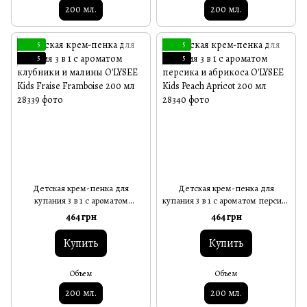
200 мл.
200 мл.
5
5
5
5
Детская крем-пенка для
Детская крем-пенка для
купания 3 в 1 с ароматом
купания 3 в 1 с ароматом персика
клубники и малины O'LYSEE Kids
и абрикоса O'LYSEE Kids Peach
464 грн
464 грн
Fraise Framboise 200 мл
Apricot 200 мл
Купить
Купить
Объем
Объем
200 мл.
200 мл.