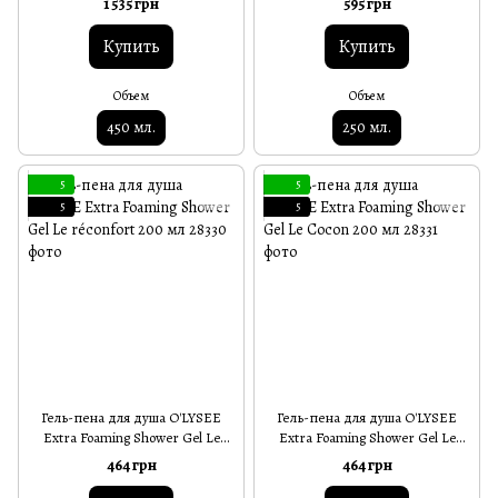
1 535 грн
595 грн
Купить
Купить
Объем
Объем
450 мл.
250 мл.
5
5
5
5
Гель-пена для душа O'LYSEE
Гель-пена для душа O'LYSEE
Extra Foaming Shower Gel Le
Extra Foaming Shower Gel Le
réconfort 200 мл
Сocon 200 мл
464 грн
464 грн