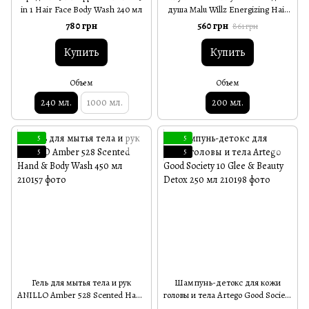
in 1 Hair Face Body Wash 240 мл
душа Malu Willz Energizing Hair
And Body Wash 200 мл
780 грн
560 грн
861 грн
Купить
Купить
Объем
Объем
240 мл.
1000 мл.
200 мл.
5
5
5
5
Гель для мытья тела и рук
Шампунь-детокс для кожи
ANILLO Amber 528 Scented Hand
головы и тела Artego Good Society
& Body Wash 450 мл
10 Glee & Beauty Detox 250 мл