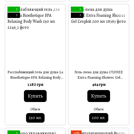
5
5
5
5
Расслабляющий гель для душа La
Гель-пена для душа O'LYSEE
Biosthetique SPA Relaxing Body
Extra Foaming Shower Gel
Wash 250 мл
L’exploit 200 мл
1 280 грн
464 грн
Купить
Купить
Объем
Объем
250 мл.
200 мл.
5
−15%