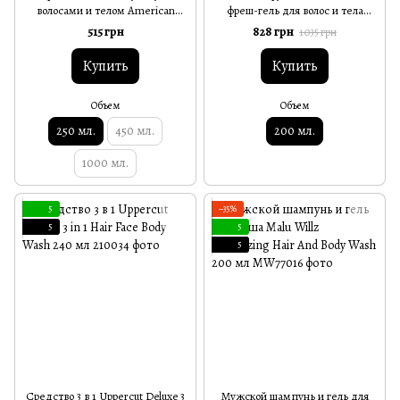
волосами и телом American
фреш-гель для волос и тела
Crew Shampoo, Conditioner and
Nubea Solenium Fresh-Gel
515 грн
828 грн
1 035 грн
Body Wash 3in1 250 мл
Revitalizing After Sun Hair/Body
200 мл
Купить
Купить
Объем
Объем
250 мл.
450 мл.
200 мл.
1000 мл.
5
−35%
5
5
5
Средство 3 в 1 Uppercut Deluxe 3
Мужской шампунь и гель для