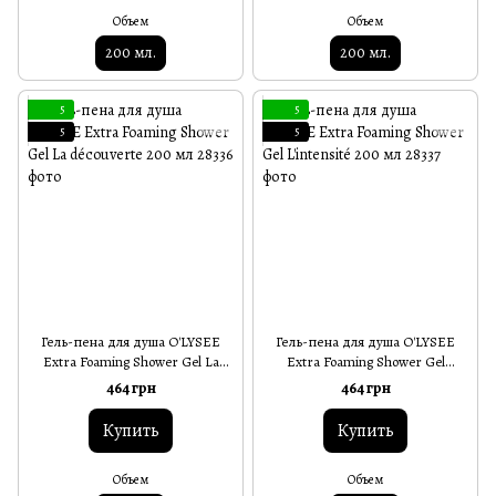
Объем
Объем
200 мл.
200 мл.
5
5
5
5
Гель-пена для душа O'LYSEE
Гель-пена для душа O'LYSEE
Extra Foaming Shower Gel La
Extra Foaming Shower Gel
découverte 200 мл
L'intensité 200 мл
464 грн
464 грн
Купить
Купить
Объем
Объем