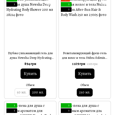
5
5
5
Глубоко увлажняющий гель для
Ревитализирующий фреш-гель
душа Newsha Deep Hydrating
для волос и тела Nubea Solenium
Body Shower 200 мл
After-Sun Hair & Body Wash 250
894 грн
1 109 грн
1 305 грн
мл
Купить
Купить
Объем
Объем
50 мл.
200 мл.
250 мл.
5
5
5
5