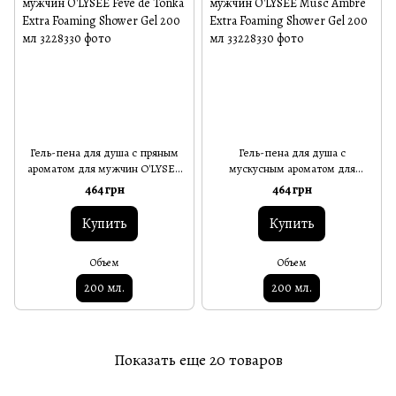
Гель-пена для душа с пряным
Гель-пена для душа с
ароматом для мужчин O'LYSEE
мускусным ароматом для
Fève de Tonka Extra Foaming
мужчин O'LYSEE Musc Ambré
464 грн
464 грн
Shower Gel 200 мл
Extra Foaming Shower Gel 200 мл
Купить
Купить
Объем
Объем
200 мл.
200 мл.
Показать еще 20 товаров