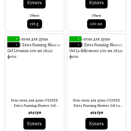
Купить
Купить
Объем
Объем
198 g.
200 мл.
5
5
5
5
Гель-пена для душа O'LYSEE
Гель-пена для душа O'LYSEE
Extra Foaming Shower Gel
Extra Foaming Shower Gel La
L'évasion 200 мл
délicatesse 200 мл
464 грн
464 грн
Купить
Купить