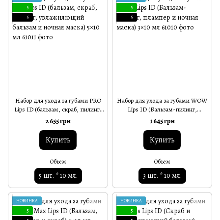
5
5
5
5
Набор для ухода за губами PRO
Набор для ухода за губами WOW
Lips ID (бальзам, скраб, пилинг,
Lips ID (Бальзам-пилинг,
увлажняющий бальзам и ночная
плампер и ночная маска) 3×10 мл
2 655 грн
1 645 грн
маска) 5×10 мл
Купить
Купить
Объем
Объем
5 шт. * 10 мл.
3 шт. * 10 мл.
НОВИНКА
НОВИНКА
5
5