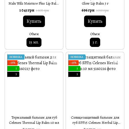
Malu Wilz Moisture Plus Lip Balm
Glow Lip Balm 3 г
SPF10 15 мл
1 045 грн
696 грн
1 608 грн
1 070 грн
Купить
Купить
Объем
Объем
15 мл.
3 г.
НОВИНКА
НОВИНКА
−35%
−35%
5
5
5
5
Термальный бальзам для губ
Солнцезащитный бальзам для
Celenes Thermal Lip Balm 10 мл
губ SPF15 Celenes Herbal Lip
Balm 10 мл