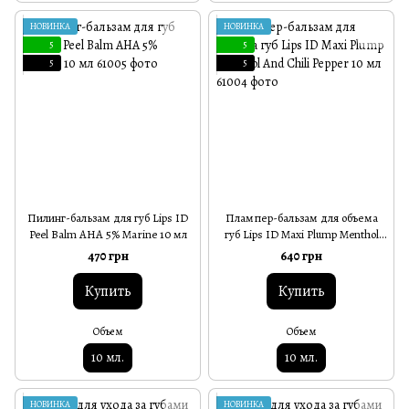
НОВИНКА
НОВИНКА
5
5
5
5
Пилинг-бальзам для губ Lips ID
Плампер-бальзам для объема
Peel Balm AHA 5% Marine 10 мл
губ Lips ID Maxi Plump Menthol
And Chili Pepper 10 мл
470 грн
640 грн
Купить
Купить
Объем
Объем
10 мл.
10 мл.
НОВИНКА
НОВИНКА