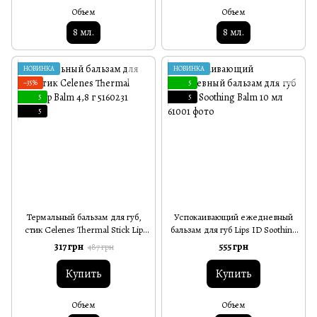
Объем
Объем
8 мл.
8 мл.
НОВИНКА
НОВИНКА
−35%
5
5
5
5
Термальный бальзам для губ,
Успокаивающий ежедневный
стик Celenes Thermal Stick Lip
бальзам для губ Lips ID Soothing
Balm 4,8 г
Balm 10 мл
317 грн
555 грн
487 грн
Купить
Купить
Объем
Объем