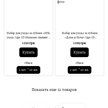
Набор для ухода за губами «SPA-
Набор для ухода за губами
уход» Lips ID (бальзам-пилинг и
«День и Ночь» Lips ID
ночная маска) 2×10 мл
(успокаивающий бальзам и
1 010 грн
1 095 грн
ночная маска) 2×10 мл
Купить
Купить
Объем
Объем
2 шт. * 10 мл.
2 шт. * 10 мл.
Показать еще 12 товаров