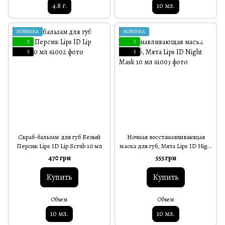
4.8 г.
10 мл.
НОВИНКА
НОВИНКА
5
5
5
5
Скраб-бальзам для губ Белый
Ночная восстанавливающая
Персик Lips ID Lip Scrub 10 мл
маска для губ, Мята Lips ID Night
Mask 10 мл
470 грн
555 грн
Купить
Купить
Объем
Объем
10 мл.
10 мл.