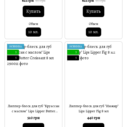
621 грн
621 грн
955 грн
955 грн
Купить
Купить
Объем
Объем
10 мл.
10 мл.
НОВИНКА
НОВИНКА
5
5
5
5
Липпер-блеск для губ "Круассан
Липпер-блеск для губ "Инжир"
с маслом" Lips Lipper Butter
Lips Lipper Fig 8 мл
Croissant 8 мл
520 грн
440 грн