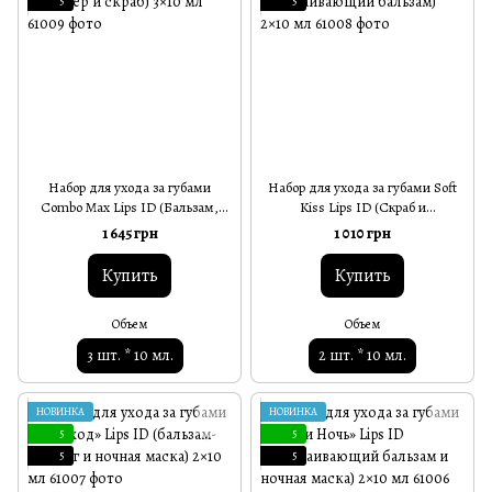
5
5
Набор для ухода за губами
Набор для ухода за губами Soft
Combo Max Lips ID (Бальзам,
Kiss Lips ID (Скраб и
плампер и скраб) 3×10 мл
успокаивающий бальзам) 2×10
1 645 грн
1 010 грн
мл
Купить
Купить
Объем
Объем
3 шт. * 10 мл.
2 шт. * 10 мл.
НОВИНКА
НОВИНКА
5
5
5
5