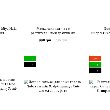
 Miya Haki
Маска-пилинг 3 в 1 с
Лос
 мл
растительными гранулами
"Энергетиче
Compagnia Del Colore Pink Mud 250
Composizion
998 грн
1 050 грн
мл
5
−20%
5
5
5