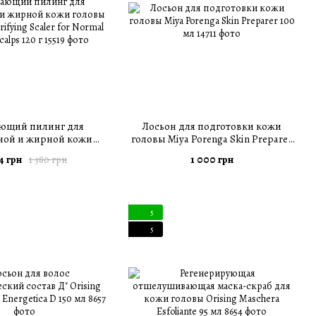
ющий пилинг для
Лосьон для подготовки кожи
ной и жирной кожи
головы Miya Porenga Skin Preparer
 Shyll Purifying Scaler
100 мл
4 грн
1 000 грн
1 380 грн
 and Oily Scalps 120 г
5
5