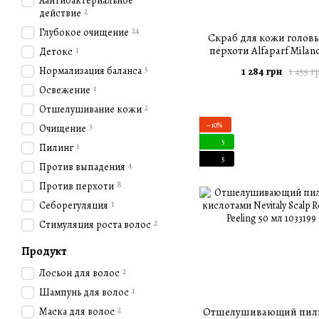
Аантибактериальное
2
действие
24
Глубокое очищение
Скраб для кожи голов
перхоти Alfaparf Milan
1
Детокс
Lino Scalp Rebalance 
5
Нормализация баланса
1 284 грн
1 455 г
Exfoliating Scrub 1
1
Освежение
2
Отшелушивание кожи
−10%
3
Очищение
5
1
Пилинг
5
4
Против выпадения
8
Против перхоти
1
Себорегуляция
2
Стимуляция роста волос
Продукт
2
Лосьон для волос
1
Шампунь для волос
2
Маска для волос
Отшелушивающий пили