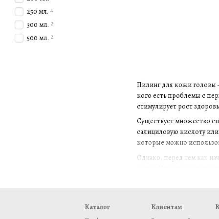
4
250 мл.
2
300 мл.
2
500 мл.
Пилинг для кожи головы —
кого есть проблемы с пер
стимулирует рост здоровы
Существует множество сп
салициловую кислоту или 
которые можно использов
Однако, перед тем как на
волос. Некоторые ингреди
кожи головы.
Также стоит учитывать, ч
пересушивания кожи гол
Каталог
Клиентам
К