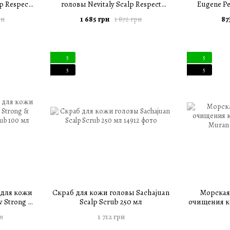
p Respect
головы Nevitaly Scalp Respect
Eugene Pe
мл
Gentle Pre Wash Scrub 200 мл
Balance C
1 685 грн
87
рн
1 872 грн
5
5
5
5
для кожи
Скраб для кожи головы Sachajuan
Морская
w Strong &
Scalp Scrub 250 мл
очищения к
crub 100 мл
M
1 712 грн
н