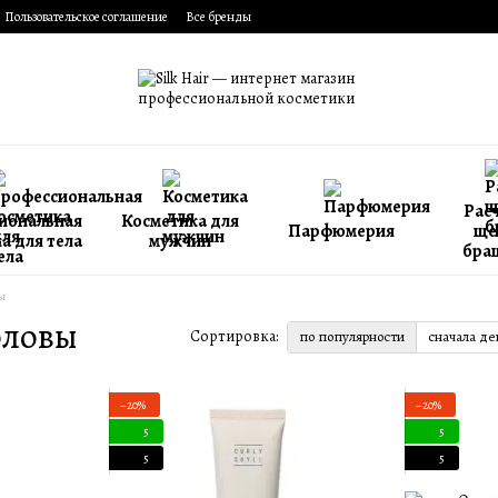
Пользовательское соглашение
Все бренды
Расч
иональная
Косметика для
Парфюмерия
ще
а для тела
мужчин
бра
ы
оловы
Сортировка:
по популярности
сначала д
−20%
−20%
5
5
5
5