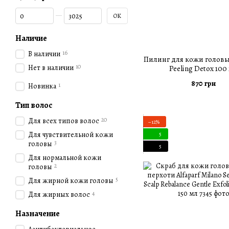
От Цена, грн
До Цена, грн
OK
Наличие
16
В наличии
Пилинг для кожи головы
10
Нет в наличии
Peeling Detox 100
870 грн
1
Новинка
Тип волос
20
Для всех типов волос
−12%
Для чувствительной кожи
5
3
головы
5
Для нормальной кожи
2
головы
5
Для жирной кожи головы
4
Для жирных волос
Назначение