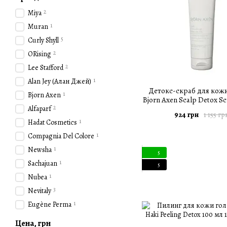
2
Miya
1
Muran
5
Curly Shyll
2
ORising
2
Lee Stafford
1
Alan Jey (Алан Джей)
Детокс-скраб для кож
1
Bjorn Axen
Bjorn Axen Scalp Detox Sc
2
Alfaparf
924 грн
1 155 гр
1
Hadat Cosmetics
1
Compagnia Del Colore
1
Newsha
5
1
Sachajuan
5
1
Nubea
3
Nevitaly
1
Eugène Perma
Цена, грн