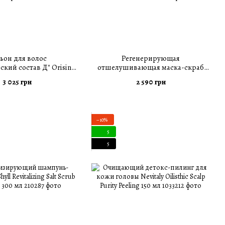
ьон для волос
Регенерирующая
ский состав Д" Orising
отшелушивающая маска-скраб
e Energetica D 150 мл
для кожи головы Orising Maschera
3 025 грн
2 590 грн
Esfoliante 95 мл
−10%
5
5