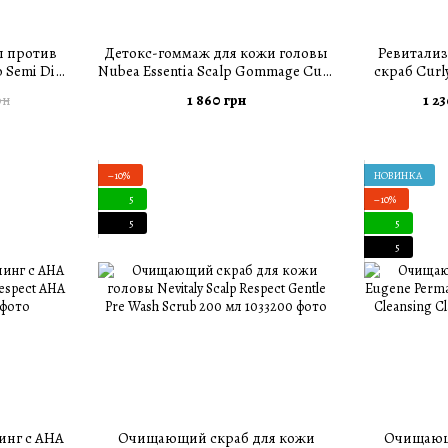
ы против
Детокс-гоммаж для кожи головы
Ревитали
o Semi Di
Nubea Essentia Scalp Gommage Cute
скраб Curly 
Gentle
250 мл
Scrub
1 860 грн
1 23
рн
50 мл
−10%
НОВИНКА
5
−10%
5
5
5
нг с АНА
Очищающий скраб для кожи
Очищающа