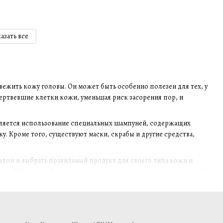
азать все
свежить кожу головы. Он может быть особенно полезен для тех, у
ертвевшие клетки кожи, уменьшая риск засорения пор, и
вляется использование специальных шампуней, содержащих
 Кроме того, существуют маски, скрабы и другие средства,
алом и выбрать правильный продукт для своего типа кожи и
ты (BHA), могут быть слишком агрессивными для чувствительной
процедуру не более двух раз в месяц, чтобы избежать