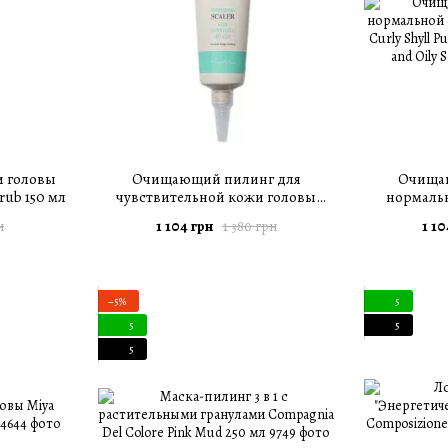
и головы
Очищающий пилинг для
Очища
rub 150 мл
чувствительной кожи головы
нормаль
Curly Shyll Refreshing Scaler for
головы Curly
1 104 грн
1 10
н
1 380 грн
Sensitive Scalp 120 г
for Normal
−5%
5
5
5
5