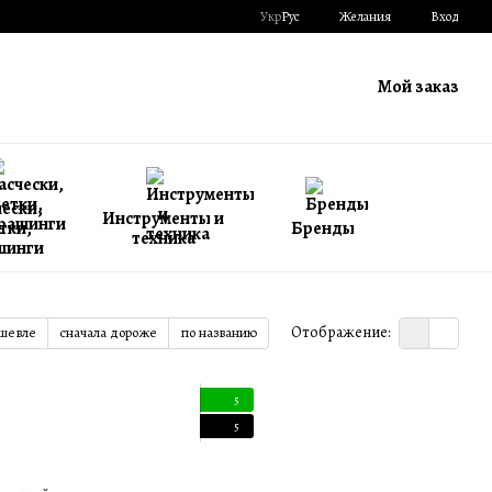
Укр
Рус
Желания
Вход
Мой заказ
ески,
Инструменты и
тки,
Бренды
техника
шинги
Отображение:
ешевле
сначала дороже
по названию
5
5