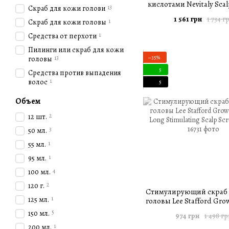
кислотами Nevitaly Scal
13
Скраб для кожи голови
AHA Peeling 50 
1 561 грн
1 734 г
1
Скраб для кожи головы
1
Средства от перхоти
Пилинги или скраб для кожи
13
−35%
головы
5
Средства против выпадения
1
волос
5
Объем
2
12 шт.
3
50 мл.
1
55 мл.
1
95 мл.
4
100 мл.
2
120 г.
Стимулирующий скраб 
1
125 мл.
головы Lee Stafford Gro
Long Stimulating Scalp S
5
150 мл.
974 грн
1 498 гр
1
200 мл.