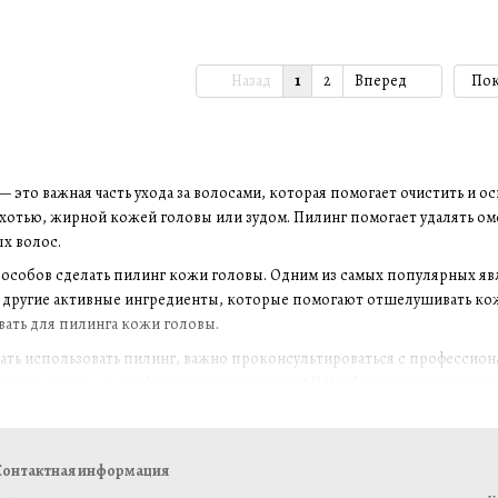
Назад
1
2
Вперед
Пок
 это важная часть ухода за волосами, которая помогает очистить и о
хотью, жирной кожей головы или зудом. Пилинг помогает удалять ом
х волос.
особов сделать пилинг кожи головы. Одним из самых популярных я
другие активные ингредиенты, которые помогают отшелушивать кожу.
ать для пилинга кожи головы.
чать использовать пилинг, важно проконсультироваться с профессион
енты, такие как альфа-гидроксикислоты (AHA) и бета-гидроксикисло
то пилинг не следует делать слишком часто. Рекомендуется проводить 
овы.
онтактная информация