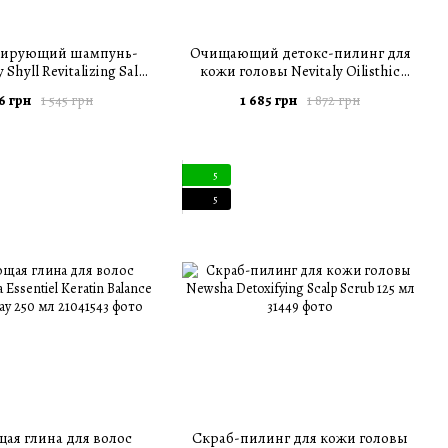
зирующий шампунь-
Очищающий детокс-пилинг для
Shyll Revitalizing Salt
кожи головы Nevitaly Oilisthic
 Shampoo 300 мл
Scalp Purity Peeling 150 мл
6 грн
1 685 грн
1 545 грн
1 872 грн
5
5
я глина для волос
Скраб-пилинг для кожи головы