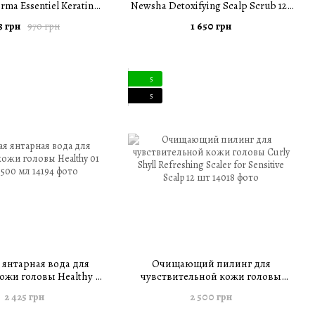
rma Essentiel Keratin
Newsha Detoxifying Scalp Scrub 125
leansing Clay 250 мл
мл
3 грн
1 650 грн
970 грн
5
5
 янтарная вода для
Очищающий пилинг для
ожи головы Healthy 01
чувствительной кожи головы
uran 500 мл
Curly Shyll Refreshing Scaler for
2 425 грн
2 500 грн
Sensitive Scalp 12 шт