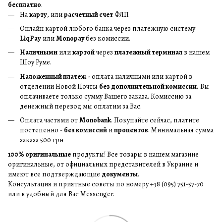
бесплатно
.
На
карту
, или
расчетный счет
ФЛП
Онлайн картой любого банка через платежную систему
LiqPay
или
Monopay
без комиссии.
Наличными
или
картой
через
платежный терминал
в нашем
Шоу Руме.
Наложенный платеж
- оплата наличными или картой в
отделении Новой Почты
без дополнительной комиссии.
Вы
оплачиваете только сумму Вашего заказа. Комиссию за
денежный перевод мы оплатим за Вас.
Оплата частями от
Monobank
. Покупайте сейчас, платите
постепенно -
без комиссий
и
процентов
. Минимальная сумма
заказа 500 грн
100% оригинальные
продукты! Все товары в нашем магазине
оригинальные, от официальных представителей в Украине и
имеют все подтверждающие
документы
.
Консультация и приятные советы по номеру +38 (095) 751-57-70
или в удобный для Вас Messenger.