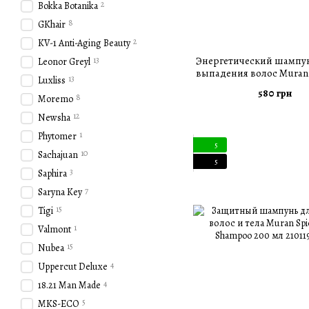
2
Bokka Botanika
8
GKhair
2
KV-1 Anti-Aging Beauty
Энергетический шампу
13
Leonor Greyl
выпадения волос Muran 
13
Luxliss
Mini 100 мл
580 грн
8
Moremo
12
Newsha
1
Phytomer
5
10
Sachajuan
5
3
Saphira
7
Saryna Key
15
Tigi
1
Valmont
15
Nubea
4
Uppercut Deluxe
4
18.21 Man Made
5
MKS-ECO