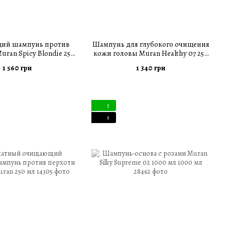
ий шампунь против
Шампунь для глубокого очищения
ran Spicy Blondie 250
кожи головы Muran Healthy 07 250
мл
мл
1 560 грн
1 340 грн
5
5