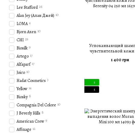
26
Lee Stafford
10
Alan Jey (Алан Джей)
4
LOMA
10
Bjorn Axen
29
CHI
Успокаивающий шамп
9
Biosilk
чувствительной кожи
17
Artego
Muran Serenity 04 2
1 400 грн
17
Alfaparf
10
Joico
3
Hadat Cosmetics
5
14
Yellow
5
8
Biosky
10
Compagnia Del Colore
8
J Beverly Hills
9
American Crew
12
Affinage