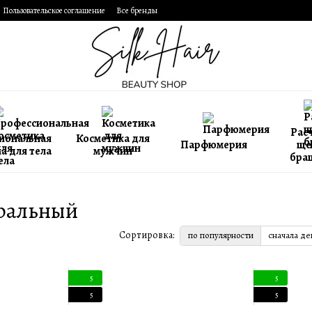
Пользовательское соглашение
Все бренды
Расч
иональная
Косметика для
Парфюмерия
ще
а для тела
мужчин
бра
ральный
Сортировка:
по популярности
сначала д
5
5
5
5