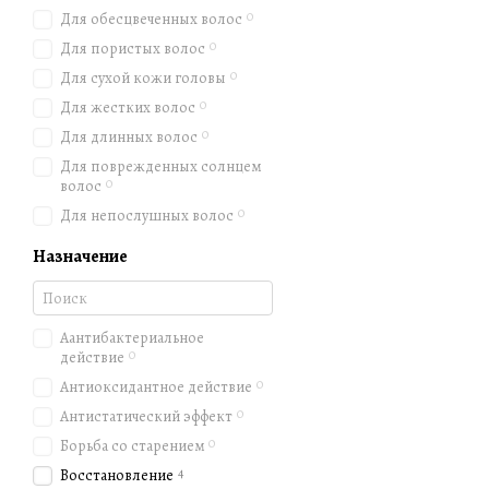
0
Для обесцвеченных волос
0
Для пористых волос
0
Для сухой кожи головы
0
Для жестких волос
0
Для длинных волос
Для поврежденных солнцем
0
волос
0
Для непослушных волос
Назначение
Аантибактериальное
0
действие
0
Антиоксидантное действие
0
Антистатический эффект
0
Борьба со старением
4
Восстановление