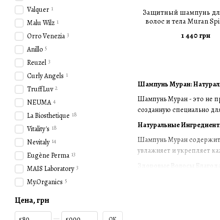
1
Valquer
Защитный шампунь дл
волос и тела Muran Spi
1
Malu Wilz
Shampoo 200 м
1 440 грн
3
Orro Venezia
5
Anillo
3
Reuzel
1
Curly Angels
Шампунь Муран: Натурал
2
TruffLuv
Шампунь Муран - это не п
4
NEUMA
созданную специально для
18
La Biosthetique
Натуральные Ингредиент
18
Vitality's
Шампунь Муран содержит у
14
Nevitaly
увлажняет и укрепляет ка
13
Eugène Perma
Здоровые Волосы Благод
3
MAIS Laboratory
Наша уникальная формула 
5
My.Organics
роскошный уход и бережн
Цена, грн
Ощутите Роскошный Уход
От Цена, грн
До Цена, грн
OK