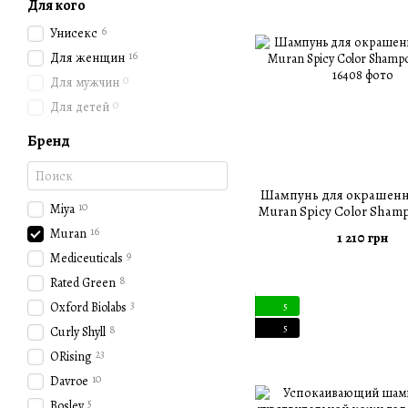
Для кого
6
Унисекс
16
Для женщин
0
Для мужчин
0
Для детей
Бренд
Шампунь для окрашенн
10
Miya
Muran Spicy Color Sham
16
Muran
1 210 грн
9
Mediceuticals
8
Rated Green
3
Oxford Biolabs
5
5
8
Curly Shyll
23
ORising
10
Davroe
5
Bosley