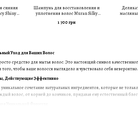
я сияния
Шампунь для восстановления и
Делика
cy Shiny
уплотнения волос Muran Silky
масляны
л
Supreme 10 250 мл
перхоти Pu
1 700 грн
ьный Уход для Ваших Волос
росто средство для мытья волос. Это настоящий символ качественног
 того, чтобы ваше волосся выглядело и чувствовало себя невероятно.
ы, Действующие Эффективно
никальное сочетание натуральных ингредиентов, которые не только 
ждый волос, от корней до кончиков, придавая ему естественный блеск
аря Уникальной Формуле
шампуня Муран помогает сохранить естественный баланс кожи головы
ое действие каждый раз, когда используете наш шампунь.
 Прямо Сейчас