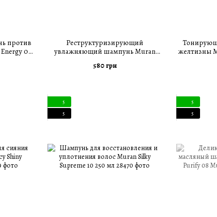
нь против
Реструктуризирующий
Тонирующ
Energy 05
увлажняющий шампунь Muran
желтизны Mu
Silky 06 mini 100 мл
580 грн
5
5
5
5