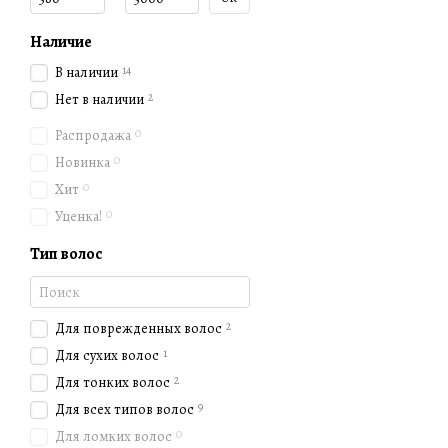
Дайте вашему волоссу жиз
шампуня, и вы не пожалее
Наличие
Дайте шампуню Муран стат
14
В наличии
заслуживает.
2
Нет в наличии
0
Распродажа
0
Новинка
0
Хит
0
Уценка!
Тип волос
2
Для поврежденных волос
1
Для сухих волос
2
Для тонких волос
9
Для всех типов волос
0
Для ломких волос