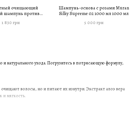
тный очищающий
Шампунь-основа с розами Muran
й шампунь против
Silky Supreme 02 1000 мл 1000 мл
rify 08 Muran 250 мл
1 830 грн
5 000 грн
о и натурального ухода. Погрузитесь в потрясающую формулу,
очищают волосы, но и питают их изнутри. Экстракт алоэ вера
 и мягкость.
, предотвращая ломкость и сечение волос. Почувствуйте