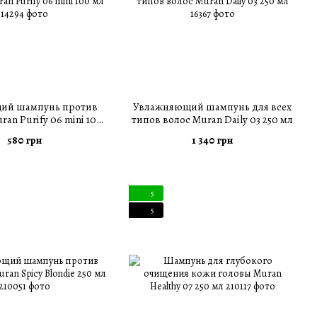
й шампунь против
Увлажняющий шампунь для всех
an Purify 06 mini 100
типов волос Muran Daily 03 250 мл
мл
580 грн
1 340 грн
5
5