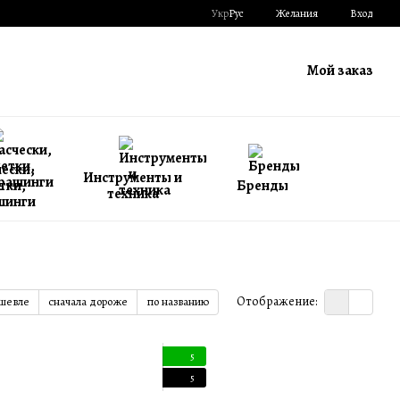
Укр
Рус
Желания
Вход
Мой заказ
ески,
Инструменты и
тки,
Бренды
техника
шинги
Отображение:
ешевле
сначала дороже
по названию
5
5