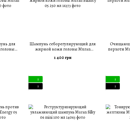
унь для
Шампунь себорегулирующий для
Очищающи
 головы
жирной кожи головы Muran
перхоти Mur
50 мл
Balancy 05 250 мл
1 400 грн
5
5
5
5