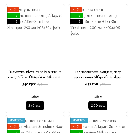
−20%
−20%
5
5
5
5
Шампунь після перебування на
Відновлюючий кондиціонер
сонці Alfaparf Sunshine After-Sun
після сонця Alfaparf Sunshine
Low Shampoo 250 мл
After-Sun Treatment 200 мл
540 грн
632 грн
675 грн
790 грн
Об'єм
Об'єм
250 мл.
200 мл.
НОВИНКА
НОВИНКА
−20%
−20%
5
5