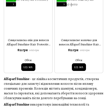
5
5
Сонцезахисна олія для волосся
Cонцезахисне молочко для
Alfaparf Sunshine Hair Protective
волосся Alfaparf Sunshine Hair
Oil 125 мл
Protective Milk 125 мл
812 грн
812 грн
1 015 грн
1 015 грн
Об'єм
Об'єм
125 мл.
125 мл.
Alfaparf Sunshine
- це лінійка косметичних продуктів, створена
спеціально для захисту і відновлення волосся після впливу
сонячних променів. Колекція містить шампуні, кондиціонери,
маски та сироватки, які допомагають зберегти волосся здоровим
і блискучим навіть після довгого перебування на сонці.
Alfaparf Sunshine
використовує інноваційні технології та