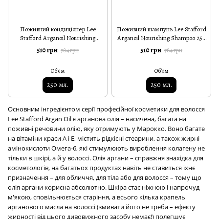
Поживний кондиціонер Lee
Поживний шампунь Lee Stafford
Stafford Arganoil Nourishing
Arganoil Nourishing Shampoo 250
Conditioner 250 мл
мл
510 грн
510 грн
784 грн
784 грн
Об'єм
Об'єм
250 мл.
250 мл.
Основним інгредієнтом серії професійної косметики для волосся
Lee Stafford Argan Oil є арганова олія – насичена, багата на
поживні речовини олію, яку отримують у Марокко.
Воно багате
на вітаміни краси А і Е, містить рідкісні стеарини, а також жирні
амінокислоти Омега-6, які стимулюють вироблення колагену не
тільки в шкірі, а й у волоссі.
Олія аргани – справжня знахідка для
косметологів, на багатьох продуктах навіть не ставиться їхнє
призначення – для обличчя, для тіла або для волосся – тому що
олія аргани корисна абсолютно.
Шкіра стає ніжною і напрочуд
м'якою, сповільнюється старіння, а всього кілька крапель
арганового масла на волоссі (змивати його не треба – ефекту
жирності від цього дивовижного засобу немає!) полегшує