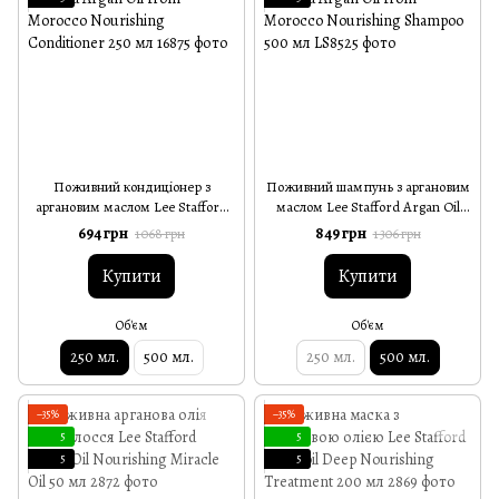
Поживний кондиціонер з
Поживний шампунь з аргановим
аргановим маслом Lee Stafford
маслом Lee Stafford Argan Oil
Argan Oil from Morocco
from Morocco Nourishing
694 грн
849 грн
1 068 грн
1 306 грн
Nourishing Conditioner 250 мл
Shampoo 500 мл
Купити
Купити
Об'єм
Об'єм
250 мл.
500 мл.
250 мл.
500 мл.
−35%
−35%
5
5
5
5