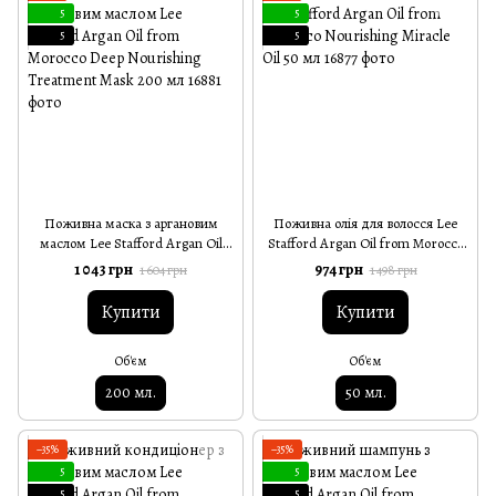
5
5
5
5
Поживна маска з аргановим
Поживна олія для волосся Lee
маслом Lee Stafford Argan Oil
Stafford Argan Oil from Morocco
from Morocco Deep Nourishing
Nourishing Miracle Oil 50 мл
1 043 грн
974 грн
1 604 грн
1 498 грн
Treatment Mask 200 мл
Купити
Купити
Об'єм
Об'єм
200 мл.
50 мл.
−35%
−35%
5
5
5
5