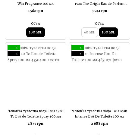
Win Fragrance 100 мл
1920 The Origin Eau de Parfum
Spray 100 мл
1 562 грн
3 941 грн
Об'єм
Об'єм
100 мл.
60 мл.
100 мл.
5
5
5
5
Чоловіча туалетна вода Tous 1920
Чоловіча туалетна вода Tous Man
To Eau de Toilette Spray 100 мл
Intense Eau De Toilette 100 мл
2 857 грн
2 688 грн