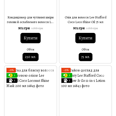
Кондиціонер для чутливої шкіри
Олія для волосся Lee Stafford
голови й ослабленого волосся Lee
Coco Loco Shine Oil 75 мл
Stafford Scalp Love Anti-Breakage
902 грн
902 грн
1 388 грн
1 388 грн
250 мл
Купити
Купити
Об'єм
Об'єм
250 мл.
75 мл.
−35%
−35%
5
5
5
5