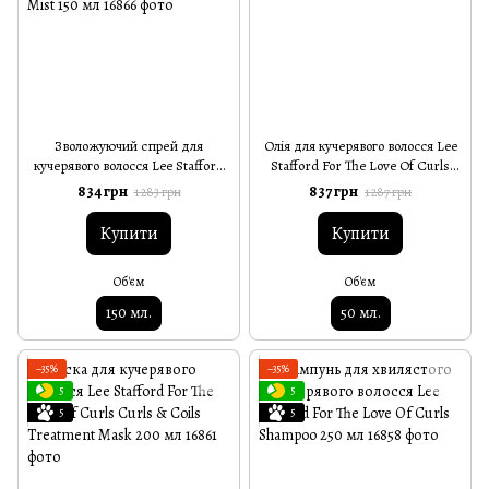
Зволожуючий спрей для
Олія для кучерявого волосся Lee
кучерявого волосся Lee Stafford
Stafford For The Love Of Curls
For The Love Of Curls Leave-In
Frizz Taming Oil 50 мл
834 грн
837 грн
1 283 грн
1 287 грн
Conditioning Moisture Mist 150 мл
Купити
Купити
Об'єм
Об'єм
150 мл.
50 мл.
−35%
−35%
5
5
5
5