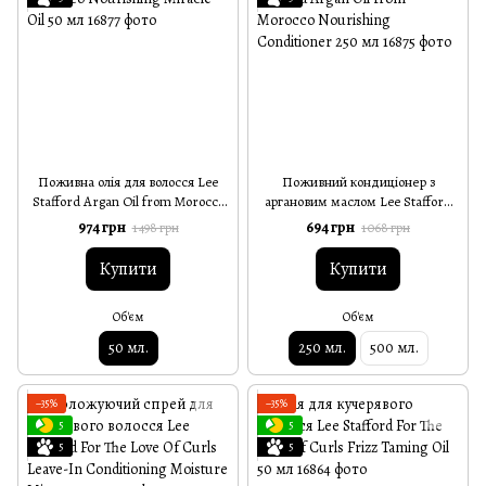
Поживна олія для волосся Lee
Поживний кондиціонер з
Stafford Argan Oil from Morocco
аргановим маслом Lee Stafford
Nourishing Miracle Oil 50 мл
Argan Oil from Morocco
974 грн
694 грн
1 498 грн
1 068 грн
Nourishing Conditioner 250 мл
Купити
Купити
Об'єм
Об'єм
50 мл.
250 мл.
500 мл.
−35%
−35%
5
5
5
5