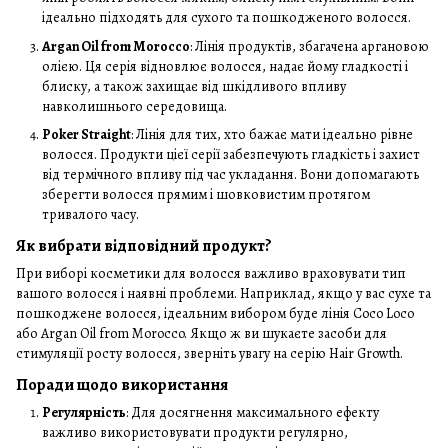
ідеально підходять для сухого та пошкодженого волосся.
Argan Oil from Morocco
: Лінія продуктів, збагачена аргановою
олією. Ця серія відновлює волосся, надає йому гладкості і
блиску, а також захищає від шкідливого впливу
навколишнього середовища.
Poker Straight
: Лінія для тих, хто бажає мати ідеально рівне
волосся. Продукти цієї серії забезпечують гладкість і захист
від термічного впливу під час укладання. Вони допомагають
зберегти волосся прямим і шовковистим протягом
тривалого часу.
Як вибрати відповідний продукт?
При виборі косметики для волосся важливо враховувати тип
вашого волосся і наявні проблеми. Наприклад, якщо у вас сухе та
пошкоджене волосся, ідеальним вибором буде лінія Coco Loco
або Argan Oil from Morocco. Якщо ж ви шукаєте засоби для
стимуляції росту волосся, зверніть увагу на серію Hair Growth.
Поради щодо використання
Регулярність
: Для досягнення максимального ефекту
важливо використовувати продукти регулярно,