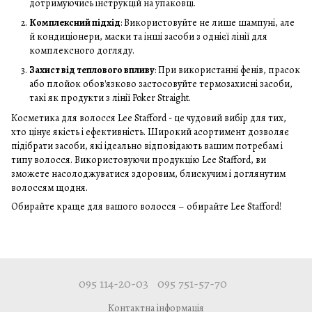
дотримуючись інструкцій на упаковці.
Комплексний підхід
: Використовуйте не лише шампуні, але
й кондиціонери, маски та інші засоби з однієї лінії для
комплексного догляду.
Захист від теплового впливу
: При використанні фенів, прасок
або плойок обов'язково застосовуйте термозахисні засоби,
такі як продукти з лінії Poker Straight.
Косметика для волосся Lee Stafford - це чудовий вибір для тих,
хто цінує якість і ефективність. Широкий асортимент дозволяє
підібрати засоби, які ідеально відповідають вашим потребам і
типу волосся. Використовуючи продукцію Lee Stafford, ви
зможете насолоджуватися здоровим, блискучим і доглянутим
волоссям щодня.
Обирайте краще для вашого волосся – обирайте Lee Stafford!
095 114-20-03
095 751-57-70
Контактна інформація