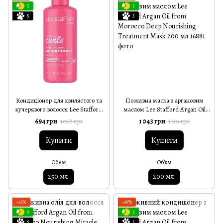
5
5
5
5
Кондиціонер для хвилястого та
Поживна маска з аргановим
кучерявого волосся Lee Stafford
маслом Lee Stafford Argan Oil
For The Love Of Curls Conditioner
from Morocco Deep Nourishing
694 грн
1 043 грн
1 068 грн
1 604 грн
250 мл
Treatment Mask 200 мл
Купити
Купити
Об'єм
Об'єм
250 мл.
200 мл.
−35%
−35%
5
5
5
5