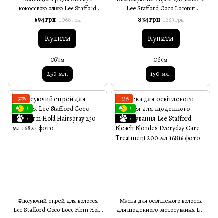
кокосовою олією Lee Stafford
Lee Stafford Coco Loconut
Coco Loco Shine Conditioner 250
Moisture Mist 150 мл
694 грн
834 грн
1 068 грн
1 283 грн
мл
Купити
Купити
Об'єм
Об'єм
250 мл.
150 мл.
−30%
−35%
5
5
5
5
Фіксуючий спрей для волосся
Маска для освітленого волосся
Lee Stafford Coco Loco Firm Hold
для щоденного застосування Lee