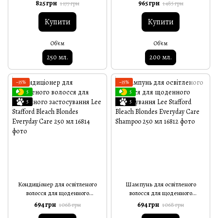
Hairspray 250 мл
Stafford Bleach Blondes Everyday
825 грн
965 грн
1 177 грн
1 485 грн
Care Treatment 200 мл
Купити
Купити
Об'єм
Об'єм
250 мл.
200 мл.
−35%
−35%
5
5
5
5
Кондиціонер для освітленого
Шампунь для освітленого
волосся для щоденного
волосся для щоденного
застосування Lee Stafford Bleach
застосування Lee Stafford Bleach
694 грн
694 грн
1 068 грн
1 068 грн
Blondes Everyday Care 250 мл
Blondes Everyday Care Shampoo