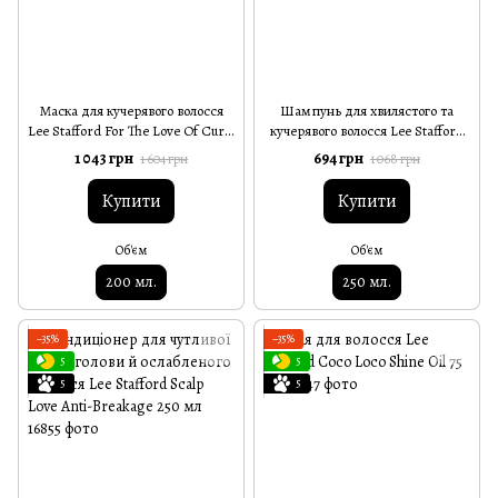
Маска для кучерявого волосся
Шампунь для хвилястого та
Lee Stafford For The Love Of Curls
кучерявого волосся Lee Stafford
Curls & Coils Treatment Mask
For The Love Of Curls Shampoo
1 043 грн
694 грн
1 604 грн
1 068 грн
200 мл
250 мл
Купити
Купити
Об'єм
Об'єм
200 мл.
250 мл.
−35%
−35%
5
5
5
5