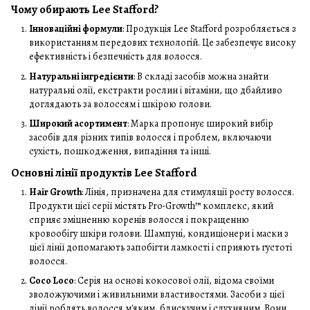
Чому обирають Lee Stafford?
Інноваційні формули
: Продукція Lee Stafford розробляється з
використанням передових технологій. Це забезпечує високу
ефективність і безпечність для волосся.
Натуральні інгредієнти
: В складі засобів можна знайти
натуральні олії, екстракти рослин і вітаміни, що дбайливо
доглядають за волоссям і шкірою голови.
Широкий асортимент
: Марка пропонує широкий вибір
засобів для різних типів волосся і проблем, включаючи
сухість, пошкодження, випадіння та інші.
Основні лінії продуктів Lee Stafford
Hair Growth
: Лінія, призначена для стимуляції росту волосся.
Продукти цієї серії містять Pro-Growth™ комплекс, який
сприяє зміцненню коренів волосся і покращенню
кровообігу шкіри голови. Шампуні, кондиціонери і маски з
цієї лінії допомагають запобігти ламкості і сприяють густоті
волосся.
Coco Loco
: Серія на основі кокосової олії, відома своїми
зволожуючими і живильними властивостями. Засоби з цієї
лінії роблять волосся м'яким, блискучим і слухняним. Вони