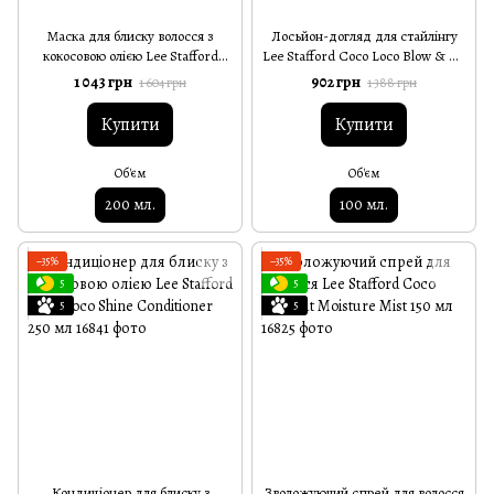
Маска для блиску волосся з
Лосьйон-догляд для стайлінгу
кокосовою олією Lee Stafford
Lee Stafford Coco Loco Blow & Go
Coco Loconut Shine Mask 200 мл
11-in-1 Lotion 100 мл
1 043 грн
902 грн
1 604 грн
1 388 грн
Купити
Купити
Об'єм
Об'єм
200 мл.
100 мл.
−35%
−35%
5
5
5
5
Кондиціонер для блиску з
Зволожуючий спрей для волосся