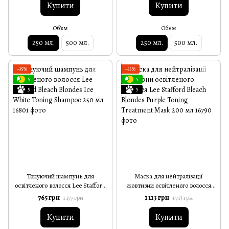
250 мл
Купити
Купити
Об'єм
Об'єм
250 мл.
500 мл.
250 мл.
500 мл.
−35%
−35%
5
5
5
5
Тонуючий шампунь для
Маска для нейтралізації
освітленого волосся Lee Stafford
жовтизни освітленого волосся
Bleach Blondes Ice White Toning
Lee Stafford Bleach Blondes
765 грн
1 113 грн
1 177 грн
1 713 грн
Shampoo 250 мл
Purple Toning Treatment Mask
200 мл
Купити
Купити