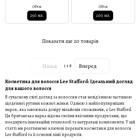
Об'єм
Об'єм
250 мл.
200 мл.
Показати ще 20 товарів
Назад
Вперед
1
з 8
Косметика для волосся Lee Stafford: Ідеальний догляд
для вашого волосся
В сучасному світі догляд за волоссям став невід'ємною частиною
щоденної рутини кожної жінки. Однією з найпопулярніших
марок, яка завоювала довіру мільйонів споживачів, є Lee Stafford.
Ця британська марка відома своїми якісними продуктами, що
поєднують інноваційні технології та натуральні компоненти. У цій
статті ми розглянемо ключові переваги косметики для волосся
Lee Stafford та її основні лінії продуктів.