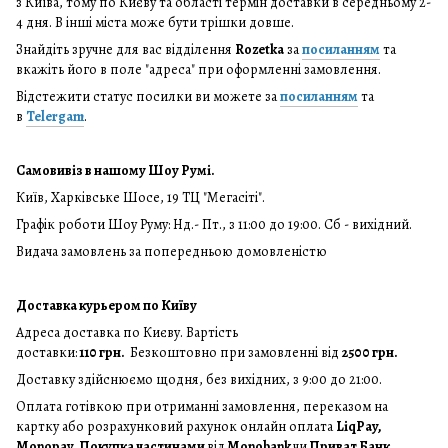
з Київа, тому по Києву та області термін доставки в середньому 2-
4 дня. В інші міста може бути трішки довше.
Знайдіть зручне для вас відділення
Rozetka
за
посиланням
та
вкажіть його в поле "адреса" при оформленні замовлення.
Відстежити статус посилки ви можете за
посиланням
та
в
Telergam
.
Самовивіз в нашому Шоу Румі.
Київ, Харківське Шосе, 19 ТЦ "Мегасіті".
Графік роботи Шоу Руму: Нд.- Пт., з 11:00 до 19:00. Сб - вихідний.
Видача замовлень за попередньою домовленістю
Доставка курьером по Київу
Адреса доставка по Києву. Вартість
доставки:
110 грн.
Безкоштовно при замовленні від
2500 грн.
Доставку здійснюємо щодня, без вихідних, з 9:00 до 21:00.
Оплата готівкою при отриманні замовлення, переказом на
картку або розрахунковий рахунок онлайн оплата
LiqPay,
Monopay, Покупка частинами
від
Monobank
чи
Приват Банк.