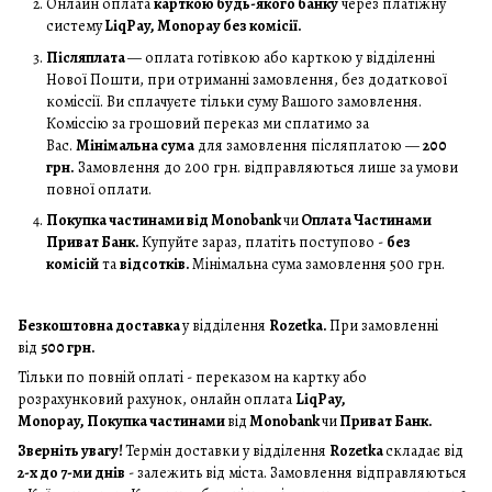
Онлайн оплата
карткою будь-якого банку
через платіжну
систему
LiqPay, Monopay без комісії.
Післяплата
— оплата готівкою або карткою у відділенні
Нової Пошти, при отриманні замовлення, без додаткової
коміссії. Ви сплачуєте тільки суму Вашого замовлення.
Коміссію за грошовий переказ ми сплатимо за
Вас.
Мінімальна сума
для замовлення післяплатою —
200
грн.
Замовлення до 200 грн. відправляються лише за умови
повної оплати.
Покупка частинами від Monobank
чи
Оплата Частинами
Приват Банк.
Купуйте зараз, платіть поступово -
без
комісій
та
відсотків.
Мінімальна сума замовлення 500 грн.
Безкоштовна доставка
у відділення
Rozetka.
При замовленні
від
500 грн.
Тільки по повній оплаті - переказом на картку або
розрахунковий рахунок, онлайн оплата
LiqPay,
Monopay, Покупка частинами
від
Monobank
чи
Приват Банк.
Зверніть увагу!
Термін доставки у відділення
Rozetka
складає від
2-х до 7-ми днів
- залежить від міста. Замовлення відправляються