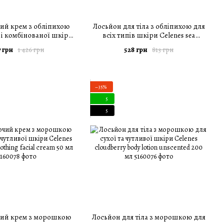
ий крем з обліпихою
Лосьйон для тіла з обліпихою для
 і комбінованої шкіри
всіх типів шкіри Celenes sea
a buckthorn balancing
buckthorn body lotion 200 мл
 грн
528 грн
1 426 грн
813 грн
ial cream 50 мл
−35%
5
5
ий крем з морошкою
Лосьйон для тіла з морошкою для