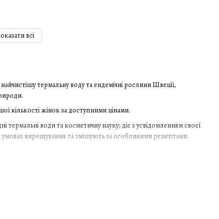
оказати всі
і найчистішу термальну воду та ендемічні рослини Швеції,
рироди.
ої кількості жінок за доступними цінами.
ні термальні води та косметичну науку; діє з усвідомленням своєї
них умовах вирощування та змішують за особливими рецептами.