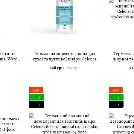
іх типів
Термальна міцелярна вода для
Термальна
mal Water
сухої та чутливої шкіри Celenes
жирної та
thermal micellar water dry&sensitive
Celenes t
528 грн
52
813 грн
250 мл
oily&c
−35%
−35%
5
5
5
5