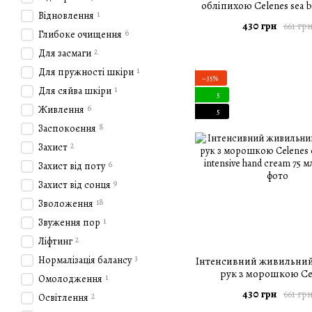
обліпихою Celenes sea 
1
Відновлення
anti-aging hand cream un
430 грн
661 гр
мл
6
Глибоке очищення
2
Для засмаги
1
Для пружності шкіри
−35%
1
Для сяйва шкіри
5
6
Живлення
5
8
Заспокоєння
2
Захист
6
Захист від поту
9
Захист від сонця
18
Зволоження
1
Звуження пор
2
Ліфтинг
3
Нормалізація балансу
Інтенсивний живильний
рук з морошкою Ce
1
Омолодження
cloudberry intensive han
430 грн
661 гр
2
Освітлення
мл