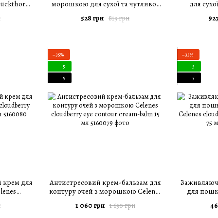
buckthorn
морошкою для сухої та чутливої
для сухо
scented 75
шкіри Celenes cloudberry foaming
Celenes clo
528 грн
927
н
813 грн
cleansing gel 250 мл
−35%
−35%
5
5
5
5
 крем для
Антистресовий крем-бальзам для
Заживляюч
lenes
контуру очей з морошкою Celenes
для пошк
d cream 75
cloudberry eye contour cream-balm
Celenes cl
1 060 грн
46
н
1 630 грн
15 мл