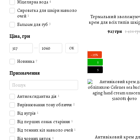
4
Міцелярна вода
Сироватка для шкіри навколо
1
очей
Термальний зволожуюч
крем для всіх типів шкі
3
Бальзам для губ
thermal facial gel cre
927 грн
1 426 гр
Ціна, грн
Від Ціна, грн
До Ціна, грн
ОК
−35%
7
Новинка
5
5
Призначення
1
Антиоксидантна дія
2
Вирівнювання тону обличчя
1
Від вугрів
1
Від перших ознак старіння
1
Від темних кіл навколо очей
Антивіковий крем дл
1
Від чорних цяток