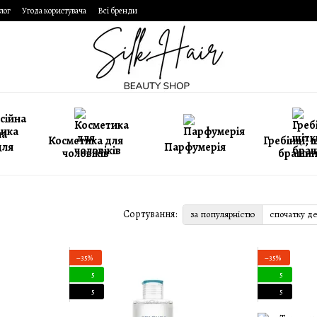
лог
Угода користувача
Всі бренди
на
Косметика для
Гребінці, 
для
Парфумерія
чоловіків
брашин
Сортування:
за популярністю
спочатку д
−35%
−35%
5
5
5
5