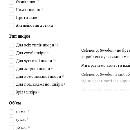
12
Очищення
2
Пом'якшення
1
Проти акне
1
Антивіковий догляд
Тип шкіри
32
Для всіх типів шкіри
Celenes by Sweden - це бр
8
Для сухої шкіри
вироблені з урахуванням 
14
Для чутливої шкіри
Ми прагнемо донести надій
6
Для жирної шкіри
Celenes by Sweden, який о
6
Для комбінованої шкіри
відповідальності за охоро
1
Для пошкодженої шкіри
Натуральні трави та терма
1
Зріла шкіра
Об'єм
2
10 мл.
1
15 мл.
6
30 мл.