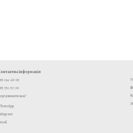
онтактна інформація
95 114-20-03
У
95 751-57-70
ередзвонити вам?
К
М
hatsApp
elegram
mail