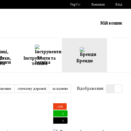
Укр
Рус
Бажання
Вхід
Мій кошик
щітки,
Інструменти та
Бренди
ги
техніка
Відображення:
ешевше
спочатку дорожчі
за назвою
−35%
5
5