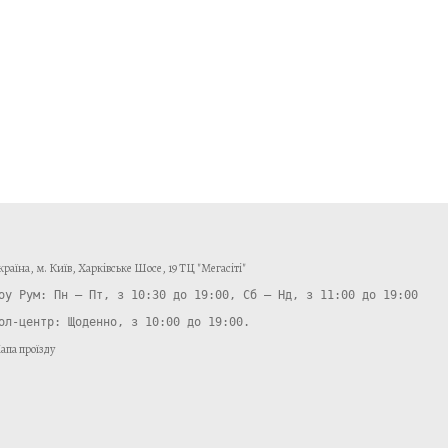
країнa, м. Київ, Харківське Шосе, 19 ТЦ "Мегасіті"
ол-центр: Щоденно, з 10:00 до 19:00.
апа проїзду