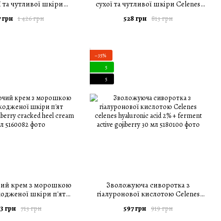
ї та чутливої шкіри
сухої та чутливої шкіри Celenes
udberry soothing facial
cloudberry body lotion unscented
 грн
528 грн
1 426 грн
813 грн
cream 50 мл
200 мл
−35%
5
5
ий крем з морошкою
Зволожуюча сиворотка з
одженої шкіри п'ят
гіалуронової кислотою Celenes
oudberry cracked heel
celenes hyaluronic acid 2% + ferment
3 грн
597 грн
713 грн
919 грн
cream 75 мл
active gojiberry 30 мл