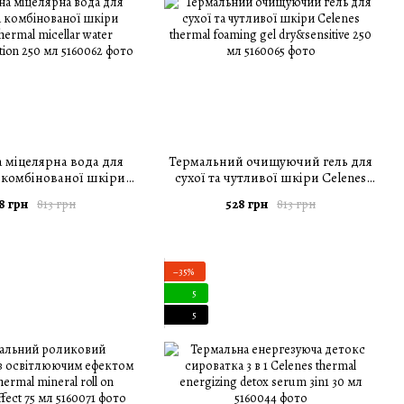
 міцелярна вода для
Термальний очищуючий гель для
 комбінованої шкіри
сухої та чутливої шкіри Celenes
hermal micellar water
thermal foaming gel dry&sensitive
8 грн
528 грн
813 грн
813 грн
ombination 250 мл
250 мл
−35%
5
5