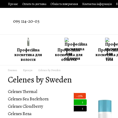
Перейти до основного контенту
Про нас
Оплата та доставка
Обмін та повернення
Контактна інформація
Б
095 114-20-03
Професійна
Професійна
Професій
косметика для
косметика для
косметика 
волосся
обличчя
тіла
Головна
Бренди
Celenes by Sweden
Celenes by Sweden
Celenes Thermal
−35%
Celenes Sea Buckthorn
5
Celenes Cloudberry
5
Celenes Rena