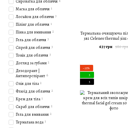
4
Сироватка для обличчя
1
Маска для обличчя
3
Лосьйон для обличчя
1
Пілінг для обличчя
2
Пінка для вмивання
Термальна очищуюча піл
3в1 Celenes thermal 3in1 
3
Гель для обличчя
peeling-mask 150
637 грн
980 гр
3
Спрей для обличчя
3
Тонік для обличчя
2
Догляд за губами
−35%
Дезодорант |
6
5
Антиперспірант
5
2
Олія для тіла
2
Флюїд для обличчя
1
Крем для тіла
2
Скраб для обличчя
2
Гель для вмивання
3
Термальна вода