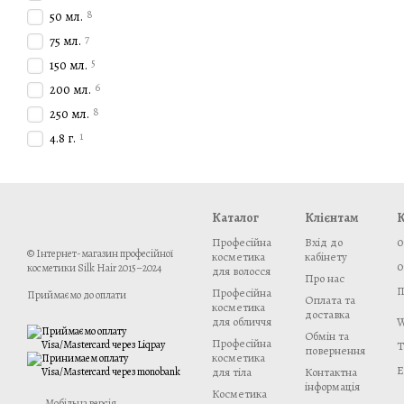
8
50 мл.
7
75 мл.
5
150 мл.
6
200 мл.
8
250 мл.
1
4.8 г.
Каталог
Клієнтам
К
Професійна
Вхід до
0
© Інтернет-магазин професійної
косметика
кабінету
0
косметики Silk Hair 2015–2024
для волосся
Про нас
П
Професійна
Приймаємо до оплати
Оплата та
косметика
доставка
W
для обличчя
Обмін та
Професійна
T
повернення
косметика
E
для тіла
Контактна
інформація
Косметика
Мобільна версія