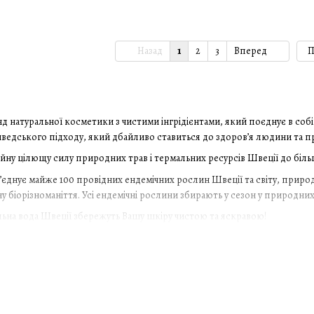
Назад
1
2
3
Вперед
П
енд натуральної косметики з чистими інгрідієнтами, який поєднує в соб
шведського підходу, який дбайливо ставиться до здоров’я людини та п
ну цілющу силу природних трав і термальних ресурсів Швеції до більш
б’єднує майже 100 провідних ендемічних рослин Швеції та світу, природ
ну біорізноманіття. Усі ендемічні рослини збирають у сезон у природ
льна вода Швеції збережуть Вашу шкіру чистою та яскравою!