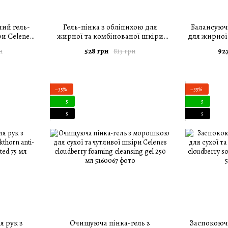
ий гель-
Гель-пінка з обліпихою для
Балансуюч
ри Celenes
жирної та комбінованої шкіри
для жирної
am 50 мл
Celenes Sea Buckthorn Cleansing Gel
Celenes se
528 грн
927
н
813 грн
Oily and Combination Skin 250 мл
fac
−35%
−35%
5
5
5
5
я рук з
Очищуюча пінка-гель з
Заспокоюч