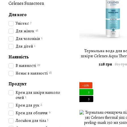
Celenes Sunscreen
Для кого
7
Унісекc
45
Для жінок
1
Для чоловіків
1
Для дітей
Термальна вода для вс
шкіри Celenes Aqua Ther
Наявність
150 мл
528 грн
813 грн
29
В наявності
18
Немає в наявності
Продукт
−35%
Крем для шкіри навколо
5
1
очей
5
2
Крем для рук
6
Крем для обличчя
5
Лосьйон для тіла