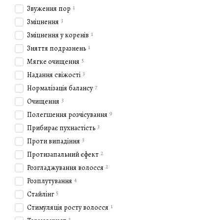
зневоднення, ознаки старі
1
Звуження пор
Dermosthetique
– анти
3
Зміцнення
Hydro Actif
– зволожуюч
1
Зміцнення у коренів
1
Зняття подразнень
Професійна косметика
5
Мягке очищення
La Biosthetique активно с
3
під час салонних процедур
Надання свіжості
7
Нормалізація балансу
4. Як обрати косметику 
3
Очищення
Під час вибору засобів до
9
Полегшення розчісування
правильний вибір:
3
Прибирає пухнастість
Тип волосся і шкіри
: 
3
Проти випадіння
допоможе підібрати п
2
Протизапальний єфект
Проблеми волосся і ш
2
Розгладжування волосся
Dermosthetique.
4
Розплутування
Консультація спеціалі
5
найкращі продукти дл
Стайлінг
1
Стимуляція росту волосся
5. Чому варто обрати La
3