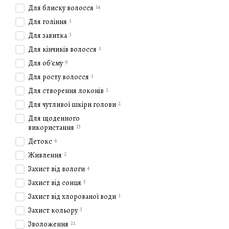
Натуральні інгредієн
14
Для блиску волосся
захист.
1
Для гоління
Науковий підхід
: Кож
3
Для завитка
Персоналізований до
1
Для кінчиків волосся
Еко-відповідальність
9
Для об'єму
3. Лінійки продукції La 
1
Для росту волосся
2
Для створення локонів
La Biosthetique пропонує 
професійного використан
2
Для чутливої шкіри голови
Догляд за волоссям
Для щоденного
15
використання
Однією з ключових категор
4
Детокс
розроблені для різних тип
2
Живлення
La Biosthetique Protec
4
Захист від вологи
La Biosthetique Dry Hai
5
Захист від сонця
La Biosthetique Anti-D
3
Захист від хлорованої води
Догляд за шкірою
3
Захист кольору
La Biosthetique також про
21
Зволоження