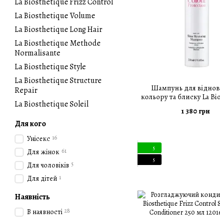
La Biosthetique Frizz Control
La Biosthetique Volume
La Biosthetique Long Hair
La Biosthetique Methode
Normalisante
La Biosthetique Style
La Biosthetique Structure
Шампунь для відно
Repair
кольору та блиску La Bi
La Biosthetique Soleil
Shine Restoring Shampo
1 380 грн
Для кого
16
Унісекc
5
61
Для жінок
5
5
Для чоловіків
1
Для дітей
Наявність
28
В наявності