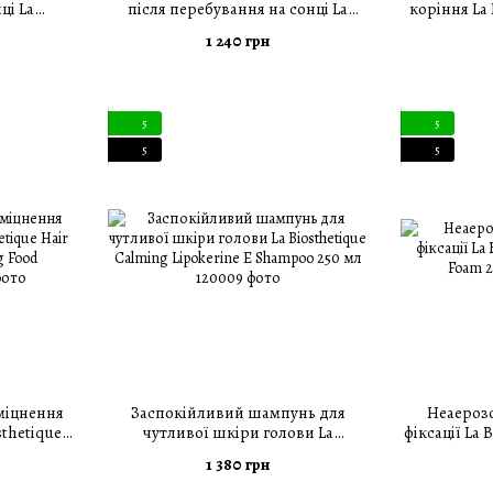
ці La
після перебування на сонці La
коріння La 
Hair And
Biosthetique Soleil After Sun
Sh
1 240 грн
 мл
Hydrating Hair Mask 125 мл
5
5
5
5
міцнення
Заспокійливий шампунь для
Неаерозо
sthetique
чутливої шкіри голови La
фіксації La 
ning Food
Biosthetique Calming Lipokerine E
1 380 грн
Shampoo 250 мл