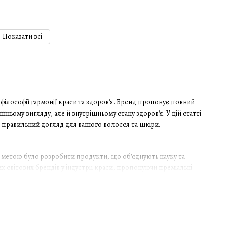
Показати всі
 філософії гармонії краси та здоров'я. Бренд пропонує повний
ньому вигляду, але й внутрішньому стану здоров'я. У цій статті
ти правильний догляд для вашого волосся та шкіри.
ого метою було розробити продукти, що об'єднують науку та
их світових брендів у індустрії краси, пропонуючи преміальні
рофесіоналів та користувачів по всьому світу: