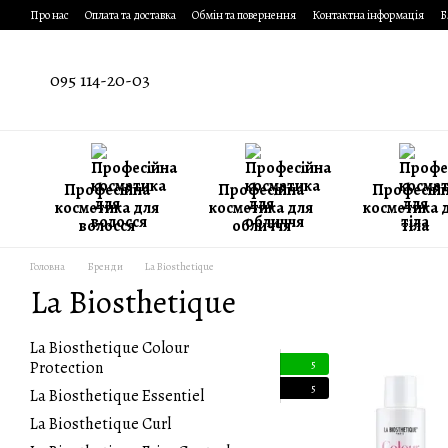
Перейти до основного контенту
Про нас
Оплата та доставка
Обмін та повернення
Контактна інформація
Б
095 114-20-03
Професійна
Професійна
Професій
косметика для
косметика для
косметика 
волосся
обличчя
тіла
Головна
Бренди
La Biosthetique
La Biosthetique
La Biosthetique Colour
Protection
5
5
La Biosthetique Essentiel
La Biosthetique Curl