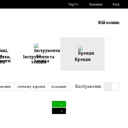
Укр
Рус
Бажання
Вхід
Мій кошик
щітки,
Інструменти та
Бренди
ги
техніка
Відображення:
ешевше
спочатку дорожчі
за назвою
5
5