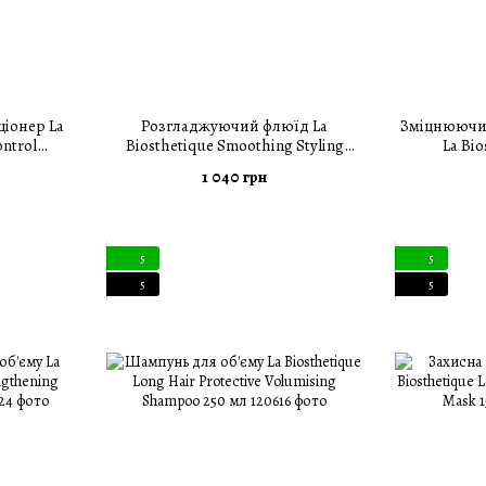
іонер La
Розгладжуючий флюїд La
Зміцнюючий
ontrol
Biosthetique Smoothing Styling
La Bi
 250 мл
Fluid 150 мл
Strengthe
1 040 грн
5
5
5
5