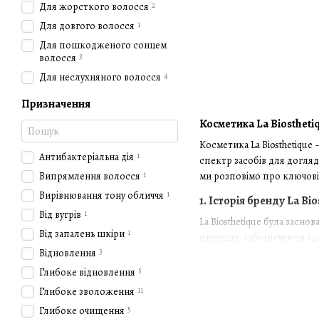
2
Для жорсткого волосся
1
Для довгого волосся
Для пошкодженого сонцем
3
волосся
4
Для неслухняного волосся
Призначення
Косметика La Biostheti
Косметика La Biosthetique
1
Антибактеріальна дія
спектр засобів для догляд
1
Випрямлення волосся
ми розповімо про ключові 
1
Вирівнювання тону обличчя
1. Історія бренду La Bio
1
Від вугрів
La Biosthetique була засн
1
Від запалень шкіри
природу, забезпечуючи здор
3
Відновлення
засоби для догляду за вол
5
Глибоке відновлення
2. Переваги косметики 
11
Глибоке зволоження
Косметика La Biosthetique 
5
Глибоке очищення