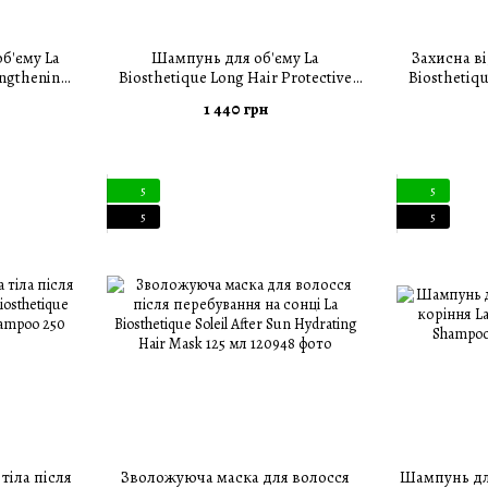
б'єму La
Шампунь для об'єму La
Захисна в
engthening
Biosthetique Long Hair Protective
Biosthetiqu
мл
Volumising Shampoo 250 мл
Rep
1 440 грн
5
5
5
5
тіла після
Зволожуюча маска для волосся
Шампунь дл