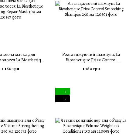
лююча маска для
Розгладжуючий шампунь La
олосся La Biosthetique
Biosthetique Frizz Control
ting Repair Mask 100 мл
Smoothing Shampoo 250 мл
1 160 грн
1 160 грн
5
5