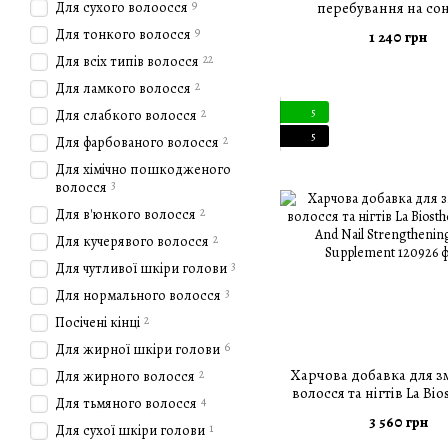
9
Для сухого волоосся
перебування на сон
Biosthetique After Sun 
9
Для тонкого волосся
1 240 грн
Body Shampoo 250
22
Для всіх типів волосся
2
Для ламкого волосся
2
5
Для слабкого волосся
5
2
Для фарбованого волосся
Для хімічно пошкодженого
3
волосся
2
Для в'юнкого волосся
2
Для кучерявого волосся
3
Для чутливої шкіри голови
3
Для нормального волосся
2
Посічені кінці
6
Для жирної шкіри голови
Харчова добавка для з
2
Для жирного волосся
волосся та нігтів La Bio
4
Для тьмяного волосся
Hair And Nail Strengthe
3 560 грн
Supplement
1
Для сухої шкіри голови