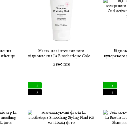
влення
Маска для інтенсивного
Віднов
osthetique
відновлення La Biosthetique Colour
кучерявого в
o 250 мл
Protection Structure Restoring Mask
Curl Activa
2 360 грн
100 мл
5
5
5
5