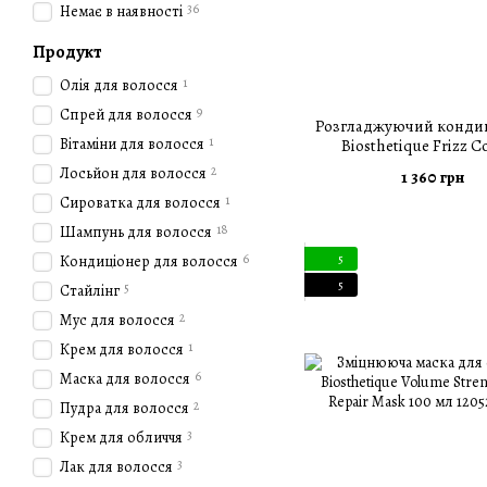
36
Немає в наявності
Продукт
1
Олія для волосся
9
Спрей для волосся
Розгладжуючий кондиц
1
Вітаміни для волосся
Biosthetique Frizz C
Smoothing Conditioner
2
Лосьйон для волосся
1 360 грн
1
Сироватка для волосся
18
Шампунь для волосся
6
Кондиціонер для волосся
5
5
5
Стайлінг
2
Мус для волосся
1
Крем для волосся
6
Маска для волосся
2
Пудра для волосся
3
Крем для обличчя
3
Лак для волосся