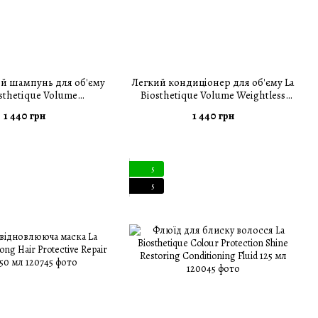
 шампунь для об'єму
Легкий кондиціонер для об'єму La
osthetique Volume
Biosthetique Volume Weightless
ning Shampoo 250 мл
Conditioner 150 мл
1 440 грн
1 440 грн
5
5