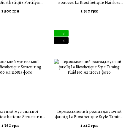
Biosthetique Fortifying
волосся La Biosthetique Hairloss
ampoo 250 мл
Control Shampoo 250 мл
1 500 грн
1 760 грн
5
5
льний мус сильної
Термозахисний розгладжуючий
Biosthetique Structuring
флюїд La Biosthetique Style Taming
Foam 200 мл
Fluid 150 мл
1 360 грн
1 240 грн