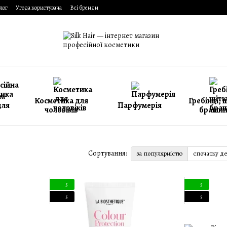
лог
Угода користувача
Всі бренди
на
Косметика для
Гребінці, 
для
Парфумерія
чоловіків
брашин
Сортування:
за популярністю
спочатку д
5
5
5
5