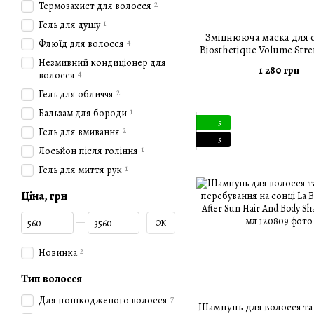
2
Термозахист для волосся
1
Гель для душу
Зміцнююча маска для о
4
Флюїд для волосся
Biosthetique Volume Str
Repair Mask 100 
Незмивний кондиціонер для
1 280 грн
4
волосся
2
Гель для обличчя
1
Бальзам для бороди
5
2
Гель для вмивання
5
1
Лосьйон після гоління
1
Гель для миття рук
Ціна, грн
Від Ціна, грн
До Ціна, грн
ОК
2
Новинка
Тип волосся
7
Для пошкодженого волосся
Шампунь для волосся та 