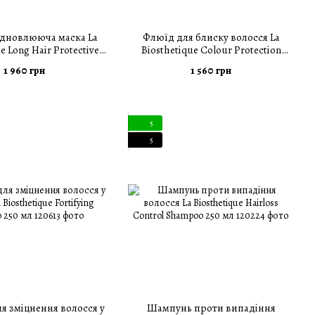
ідновлююча маска La
Флюїд для блиску волосся La
e Long Hair Protective
Biosthetique Colour Protection
air Mask 150 мл
Shine Restoring Conditioning Fluid
1 960 грн
1 560 грн
125 мл
5
5
я зміцнення волосся у
Шампунь проти випадіння