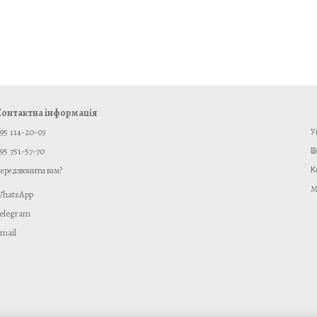
онтактна інформація
95 114-20-03
У
95 751-57-70
ередзвонити вам?
К
М
hatsApp
elegram
mail