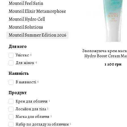
Monteil Feel Satin
Monteil Elixir Metamorphose
Monteil Hydro Cell
Monteil Solutions
Monteil Summer Edition 2026
Для кого
Зволожуюча крем маска
4
Унісекc
Hydro Boost Cream Mas
4
Для жінок
1 200 грн
Наявність
4
В наявності
Продукт
1
Крем для обличчя
1
Лосьйон для тіла
1
Маска для обличчя
1
Набір по догляду за обличчям