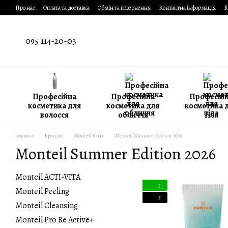
Перейти до основного контенту
Про нас
Оплата та доставка
Обмін та повернення
Контактна інформація
Б
095 114-20-03
Професійна
Професійна
Професій
косметика для
косметика для
косметика 
волосся
обличчя
тіла
Головна
Бренди
Monteil Paris
Monteil Summer Edition 2026
Monteil Summer Edition 2026
Monteil ACTI-VITA
5
Monteil Peeling
5
Monteil Cleansing
Monteil Pro Be Active+