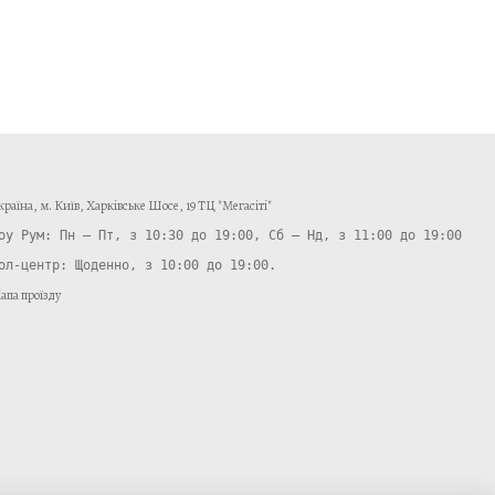
країнa, м. Київ, Харківське Шосе, 19 ТЦ "Мегасіті"
ол-центр: Щоденно, з 10:00 до 19:00.
апа проїзду