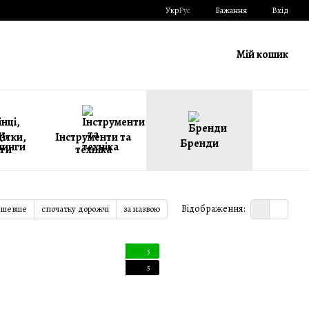
Укр
Рус
Бажання
Вхід
Мій кошик
щітки,
Інструменти та
Бренди
ги
техніка
Відображення:
ешевше
спочатку дорожчі
за назвою
5
5