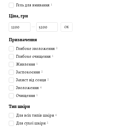
1
Гель для вмивання
Ціна, грн
Від Ціна, грн
До Ціна, грн
ОК
Призначення
2
Глибоке зволоження
1
Глибоке очищення
1
Живлення
2
Заспокоєння
2
Захист від сонця
4
Зволоження
1
Очищення
Тип шкіри
4
Для всіх типів шкіри
2
Для сухої шкіри