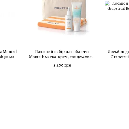
 Monteil
Пляжний набір для обличчя
Лосьйон дл
k 30 мл
Monteil: маска-крем, сонцезахисні
Grapefrui
краплі, рушник та шопер
5 200 грн