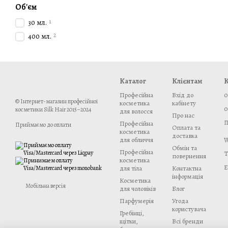
Об'єм
1
30 мл.
2
400 мл.
Каталог
Клієнтам
К
Професійна
Вхід до
0
© Інтернет-магазин професійної
косметика
кабінету
0
косметики Silk Hair 2015–2024
для волосся
Про нас
П
Професійна
Приймаємо до оплати
Оплата та
косметика
доставка
W
для обличчя
Обмін та
Професійна
T
повернення
косметика
E
для тіла
Контактна
інформація
Косметика
Мобільна версія
для чоловіків
Блог
Парфумерія
Угода
користувача
Гребінці,
щітки,
Всі бренди