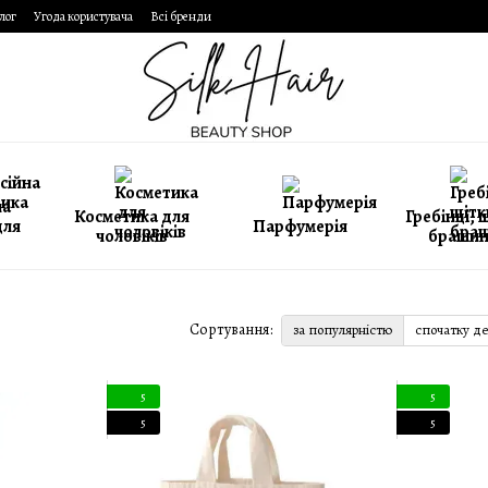
лог
Угода користувача
Всі бренди
на
Косметика для
Гребінці, 
для
Парфумерія
чоловіків
брашин
Сортування:
за популярністю
спочатку д
5
5
5
5