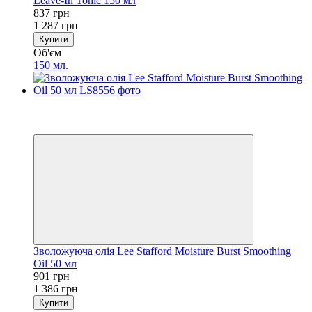
Leave-In Tonic 150 мл
837 грн
1 287 грн
Купити
Об'єм
150 мл.
−35%
5
5
Зволожуюча олія Lee Stafford Moisture Burst Smoothing
Oil 50 мл
901 грн
1 386 грн
Купити