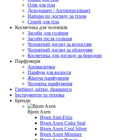
Олія для тіла
Дезодорант | Антиперспірант
Набори по догляду за тілом
Спрей для тіла
Косметика для чоловіків
Засоби для гоління
Засоби після гоління
Чоловічий догляд за волоссям
Чоловічий догляд за обличчям
Косметика для догляду за бородою
Парфумерія
Аромасвічки
Парфум для волосся
Жіноча парфумерія
Чоловіча парфумерія
Гребінці, щітки, брашинги
Інструменти та техніка
Бренди
Bjorn Axen
Bjorn Anti-Frizz
Bjorn Axen Color Seal
Bjorn Axen Cool Silver
Bjorn Axen Moisture
Bjorn Axen Repair