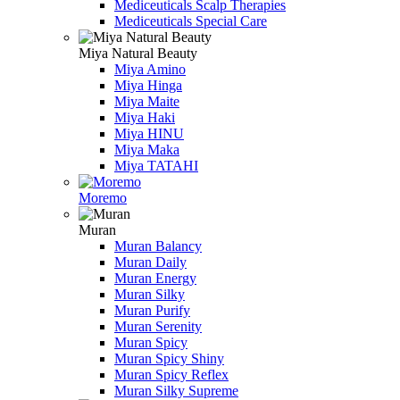
Mediceuticals Scalp Therapies
Mediceuticals Special Care
Miya Natural Beauty
Miya Amino
Miya Hinga
Miya Maite
Miya Haki
Miya HINU
Miya Maka
Miya TATAHI
Moremo
Muran
Muran Balancy
Muran Daily
Muran Energy
Muran Silky
Muran Purify
Muran Serenity
Muran Spicy
Muran Spicy Shiny
Muran Spicy Reflex
Muran Silky Supreme