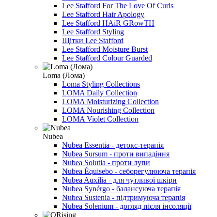
Lee Stafford For The Love Of Curls
Lee Stafford Hair Apology
Lee Stafford HAiR GRowTH
Lee Stafford Styling
Щітки Lee Stafford
Lee Stafford Moisture Burst
Lee Stafford Colour Guarded
Loma (Лома)
Loma Styling Collections
LOMA Daily Collection
LOMA Moisturizing Collection
LOMA Nourishing Collection
LOMA Violet Collection
Nubea
Nubea Essentia - детокс-терапія
Nubea Sursum - проти випадіння
Nubea Solutia - проти лупи
Nubea Équisebo - себорегулююча терапія
Nubea Auxilia - для чутливої шкіри
Nubea Synérgo - балансуюча терапія
Nubea Sustenia - підтримуюча терапія
Nubea Solenium - догляд після інсоляції