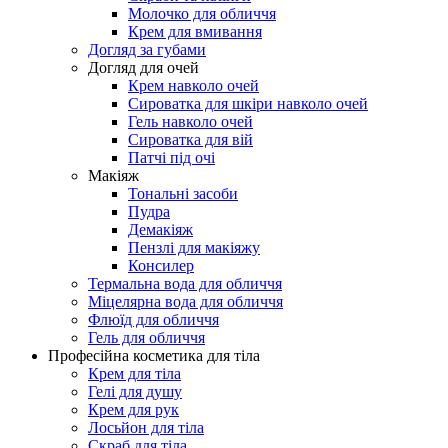
Молочко для обличчя
Крем для вмивання
Догляд за губами
Догляд для очей
Крем навколо очей
Сироватка для шкіри навколо очей
Гель навколо очей
Сироватка для вій
Патчі під очі
Макіяж
Тональні засоби
Пудра
Демакіяж
Пензлі для макіяжу
Консилер
Термальна вода для обличчя
Міцелярна вода для обличчя
Флюїд для обличчя
Гель для обличчя
Професійна косметика для тіла
Крем для тіла
Гелі для душу
Крем для рук
Лосьйон для тіла
Скраб для тіла