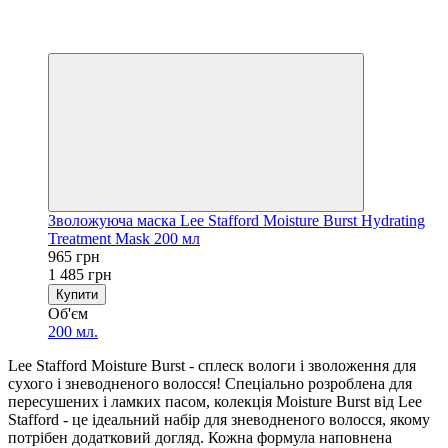
−35%
5
5
Зволожуюча маска Lee Stafford Moisture Burst Hydrating
Treatment Mask 200 мл
965 грн
1 485 грн
Купити
Об'єм
200 мл.
Lee Stafford Moisture Burst - сплеск вологи і зволоження для
сухого і зневодненого волосся! Спеціально розроблена для
пересушених і ламких пасом, колекція Moisture Burst від Lee
Stafford - це ідеальний набір для зневодненого волосся, якому
потрібен додатковий догляд. Кожна формула наповнена