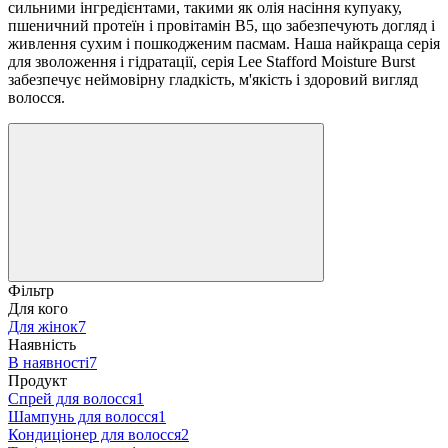
сильними інгредієнтами, такими як олія насіння купуаку,
пшеничний протеїн і провітамін B5, що забезпечують догляд і
живлення сухим і пошкодженим пасмам. Наша найкраща серія
для зволоження і гідратації, серія Lee Stafford Moisture Burst
забезпечує неймовірну гладкість, м'якість і здоровий вигляд
волосся.
Фільтр
Для кого
Для жінок
7
Наявність
В наявності
7
Продукт
Спрей для волосся
1
Шампунь для волосся
1
Кондиціонер для волосся
2