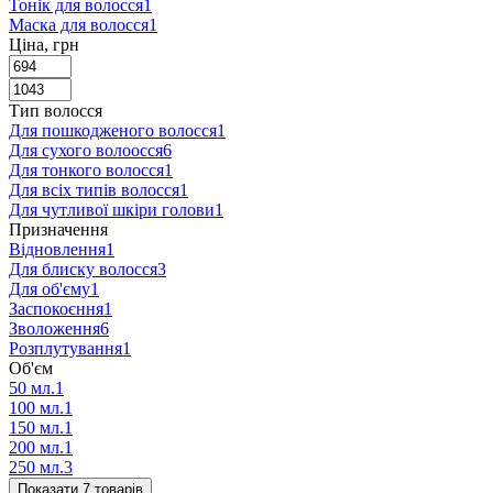
Тонік для волосся
1
Маска для волосся
1
Ціна, грн
Тип волосся
Для пошкодженого волосся
1
Для сухого волоосся
6
Для тонкого волосся
1
Для всіх типів волосся
1
Для чутливої шкіри голови
1
Призначення
Відновлення
1
Для блиску волосся
3
Для об'єму
1
Заспокоєння
1
Зволоження
6
Розплутування
1
Об'єм
50 мл.
1
100 мл.
1
150 мл.
1
200 мл.
1
250 мл.
3
Показати 7 товарів