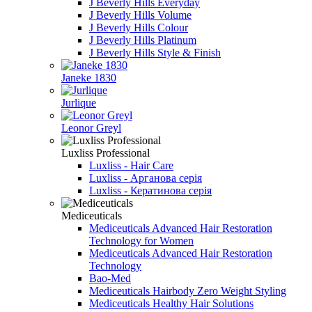
J Beverly Hills Everyday
J Beverly Hills Volume
J Beverly Hills Colour
J Beverly Hills Platinum
J Beverly Hills Style & Finish
Janeke 1830
Jurlique
Leonor Greyl
Luxliss Professional
Luxliss - Hair Care
Luxliss - Арганова серія
Luxliss - Кератинова серія
Mediceuticals
Mediceuticals Advanced Hair Restoration
Technology for Women
Mediceuticals Advanced Hair Restoration
Technology
Bao-Med
Mediceuticals Hairbody Zero Weight Styling
Mediceuticals Healthy Hair Solutions