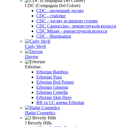
CDC (Compagnia Del Colore)
CDC - щоденний догляд
CDC - стайлінг
CDC - догляд за шкірою голови
CDC Cappuccino - реконструкція волосся
CDC Mirage - реконструкція волосся
CDC - Illuminating
Curly Shyll
Davroe
Erborian
Erborian Bamboo
Erborian Yuza
Erborian Red Pepper
Erborian Ginseng
Erborian Centella
Erborian Skin Hero
BB та CC крема Erborian
Hadat Cosmetics
J Beverly Hills