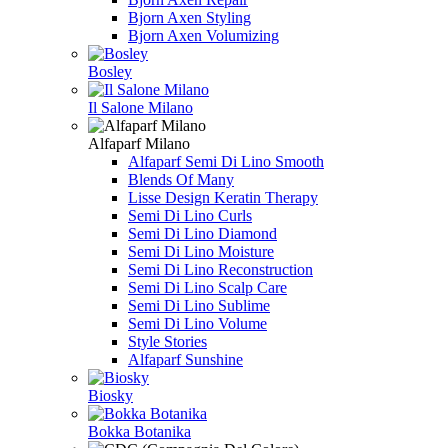
Bjorn Axen Styling
Bjorn Axen Volumizing
Bosley
Il Salone Milano
Alfaparf Milano
Alfaparf Semi Di Lino Smooth
Blends Of Many
Lisse Design Keratin Therapy
Semi Di Lino Curls
Semi Di Lino Diamond
Semi Di Lino Moisture
Semi Di Lino Reconstruction
Semi Di Lino Scalp Care
Semi Di Lino Sublime
Semi Di Lino Volume
Style Stories
Alfaparf Sunshine
Biosky
Bokka Botanika