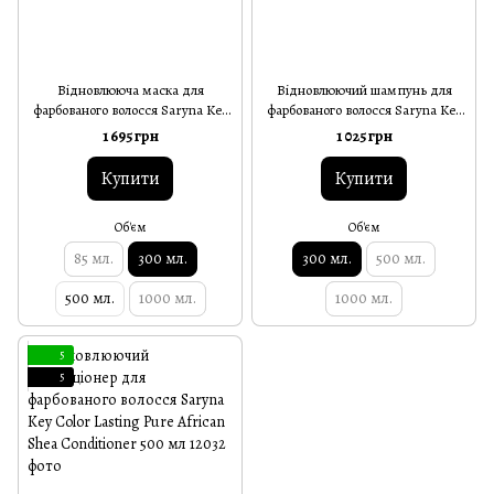
Відновлююча маска для
Відновлюючий шампунь для
фарбованого волосся Saryna Key
фарбованого волосся Saryna Key
Color Lasting Pure African Shea
Color Lasting Pure African Shea
1 695 грн
1 025 грн
300 мл
Shampoo 300 мл
Купити
Купити
Об'єм
Об'єм
85 мл.
300 мл.
300 мл.
500 мл.
500 мл.
1000 мл.
1000 мл.
5
5