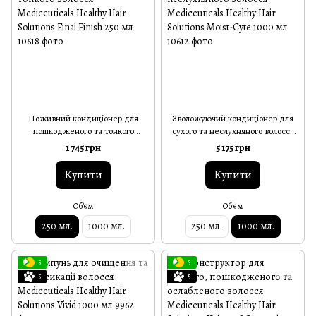
Поживний кондиціонер для
Зволожуючий кондиціонер для
пошкодженого та тонкого
сухого та неслухняного волосся
волосся Mediceuticals Healthy
Mediceuticals Healthy Hair
1 745 грн
5 175 грн
Hair Solutions Final Finish 250 мл
Solutions Moist-Cyte 1000 мл
Купити
Купити
Об'єм
Об'єм
250 мл.
1000 мл.
250 мл.
1000 мл.
5
5
5
5