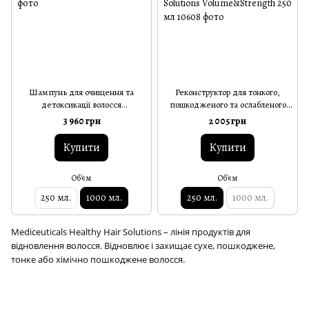
Шампунь для очищення та
Реконструктор для тонкого,
детоксикації волосся
пошкодженого та ослабленого
Mediceuticals Healthy Hair
волосся Mediceuticals Healthy
3 960 грн
2 005 грн
Solutions Vivid 1000 мл
Hair Solutions Volume&Strength
250 мл
Купити
Купити
Об'єм
Об'єм
250 мл.
1000 мл.
250 мл.
1000 мл.
Mediceuticals Healthy Hair Solutions – лінія продуктів для
відновлення волосся.
Відновлює і захищає сухе, пошкоджене,
тонке або хімічно пошкоджене волосся.