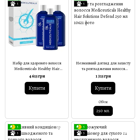
5
5
Набір для здорового волосся
Незмивний догляд для захисту
Mediceuticals Healthy Hair
та розгладження волосся
Solutions Hair Repair
Mediceuticals Healthy Hair
4 615 грн
1 315 грн
Solutions Defend 250 мл
Купити
Купити
Об'єм
250 мл.
5
5
5
5