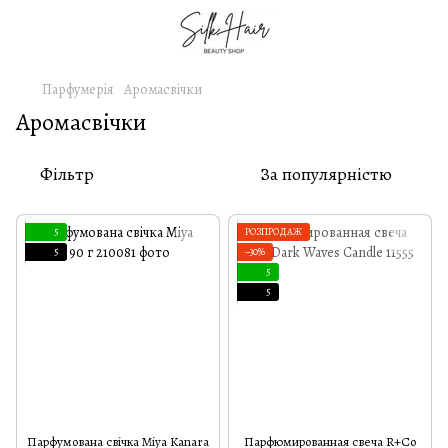
Парфумерія
Аромасвічки
Аромасвічки
Фільтр
За популярністю
5
РОЗПРОДАЖ
5
−30%
5
5
Парфумована свічка Miya Kanara
Парфюмированная свеча R+Co