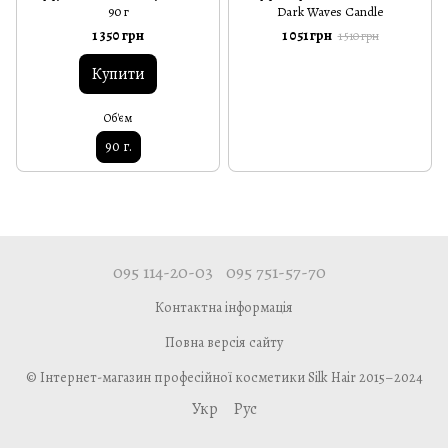
90 г
Dark Waves Candle
1 350 грн
1 051 грн
1 510 грн
Купити
Об'єм
90 г.
095 114-20-03
095 751-57-70
Контактна інформація
Повна версія сайту
© Інтернет-магазин професійної косметики Silk Hair 2015–2024
Укр
Рус