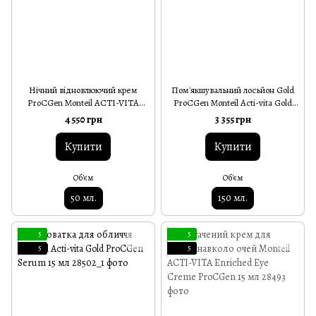
Нічний відновлюючий крем
Пом'якшувальний лосьйон Gold
ProCGen Monteil ACTI-VITA
ProCGen Monteil Acti-vita Gold
Overnight Restoring Creme 50 мл
ProCGen Softening Lotion 150 мл
4 550 грн
3 355 грн
Купити
Купити
Об'єм
Об'єм
50 мл.
150 мл.
5
5
5
5