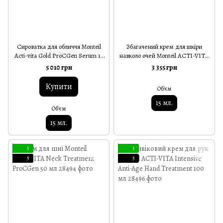
Сироватка для обличчя Monteil
Збагачений крем для шкіри
Acti-vita Gold ProCGen Serum 15
навколо очей Monteil ACTI-VITA
мл
Enriched Eye Creme ProCGen 15
5 010 грн
3 355 грн
мл
Купити
Об'єм
15 мл.
Об'єм
15 мл.
5
5
5
5