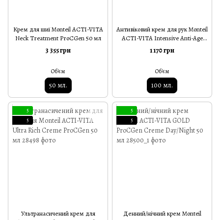
Крем для шиї Monteil ACTI-VITA
Антивіковий крем для рук Monteil
Neck Treatment ProCGen 50 мл
ACTI-VITA Intensive Anti-Age
Hand Treatment 100 мл
3 355 грн
1 170 грн
Об'єм
Об'єм
50 мл.
100 мл.
5
5
5
5
Ультранасичений крем для
Денний/нічний крем Monteil