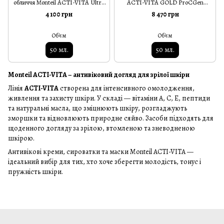
обличчя Monteil ACTI-VITA Ultra
ACTI-VITA GOLD ProCGen
Rich Creme ProCGen 50 мл
Creme Day/Night 50 мл
4 100 грн
8 470 грн
Об'єм
Об'єм
50 мл.
50 мл.
Monteil ACTI-VITA – антивіковий догляд для зрілої шкіри
Лінія
ACTI-VITA
створена для інтенсивного омолодження,
живлення та захисту шкіри. У складі — вітаміни A, C, E, пептиди
та натуральні масла, що зміцнюють шкіру, розгладжують
зморшки та відновлюють природне сяйво. Засоби підходять для
щоденного догляду за зрілою, втомленою та зневодненою
шкірою.
Антивікові креми, сироватки та маски Monteil ACTI-VITA —
ідеальний вибір для тих, хто хоче зберегти молодість, тонус і
пружність шкіри.