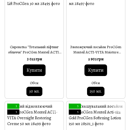
Сироватка "Тотальний ліфтинг
Зволожуючий лосьйон ProCGen
обличчя" ProCGen Monteil ACTI-
Monteil ACTI-VITA Moisture
VITA Total Face Lift ProCGen 30
Lotion ProCGen 150 мл
3 025 грн
2 905 грн
мл
Купити
Купити
Об'єм
Об'єм
30 мл.
150 мл.
5
5
5
5