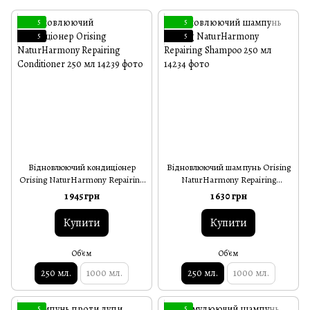
5
5
5
5
Відновлюючий кондиціонер
Відновлюючий шампунь Orising
Orising NaturHarmony Repairing
NaturHarmony Repairing
Conditioner 250 мл
Shampoo 250 мл
1 945 грн
1 630 грн
Купити
Купити
Об'єм
Об'єм
250 мл.
1000 мл.
250 мл.
1000 мл.
5
5