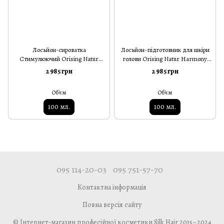
Лосьйон-сироватка
Лосьйон-підготовник для шкіри
Стимулюючий Orising Natur
голови Orising Natur Harmony
Harmony Invigorating Natural
Natural Benefit For The Scalp 100
2 985 грн
2 985 грн
Serum 100 мл
мл
Об'єм
Об'єм
100 мл.
100 мл.
095 114-20-03
095 751-57-70
Контактна інформація
Повна версія сайту
© Інтернет-магазин професійної косметики Silk Hair 2015–2024