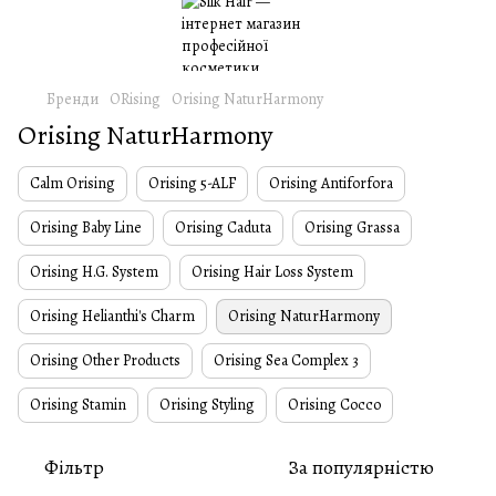
Бренди
ORising
Orising NaturHarmony
Orising NaturHarmony
Calm Orising
Orising 5-ALF
Orising Antiforfora
Orising Baby Line
Orising Caduta
Orising Grassa
Orising H.G. System
Orising Hair Loss System
Orising Helianthi's Charm
Orising NaturHarmony
Orising Other Products
Orising Sea Complex 3
Orising Stamin
Orising Styling
Orising Cocco
Фільтр
За популярністю