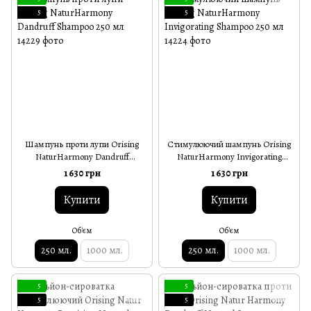
5
5
Шампунь проти лупи Orising
Стимулюючий шампунь Orising
NaturHarmony Dandruff
NaturHarmony Invigorating
Shampoo 250 мл
Shampoo 250 мл
1 630 грн
1 630 грн
Купити
Купити
Об'єм
Об'єм
250 мл.
1000 мл.
250 мл.
1000 мл.
5
5
5
5