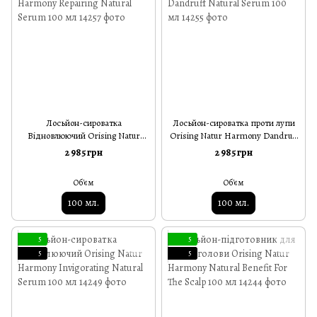
Лосьйон-сироватка
Лосьйон-сироватка проти лупи
Відновлюючий Orising Natur
Orising Natur Harmony Dandruff
Harmony Repairing Natural
Natural Serum 100 мл
2 985 грн
2 985 грн
Serum 100 мл
Об'єм
Об'єм
100 мл.
100 мл.
5
5
5
5