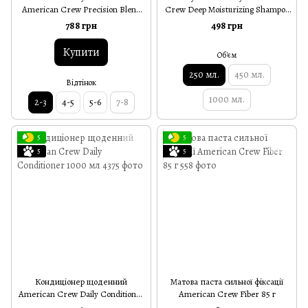
American Crew Precision Blend
Crew Deep Moisturizing Shampoo
Shades 2-3
250 мл
788 грн
498 грн
Купити
Об'єм
250 мл.
450 мл.
Відтінок
1000 мл.
2-3
4-5
5-6
7-8
5
5
5
5
Кондиціонер щоденний
Матова паста сильної фіксації
American Crew Daily Conditioner
American Crew Fiber 85 г
1000 мл