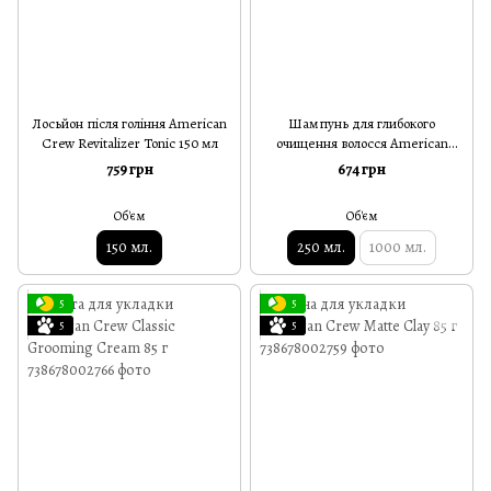
Лосьйон після гоління American
Шампунь для глибокого
Crew Revitalizer Tonic 150 мл
очищення волосся American
Crew Detox Shampoo 250 мл
759 грн
674 грн
Об'єм
Об'єм
150 мл.
250 мл.
1000 мл.
5
5
5
5