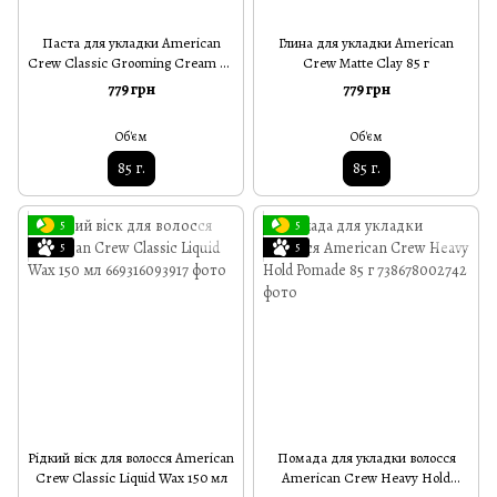
Паста для укладки American
Глина для укладки American
Crew Classic Grooming Cream 85
Crew Matte Clay 85 г
г
779 грн
779 грн
Об'єм
Об'єм
85 г.
85 г.
5
5
5
5
Рідкий віск для волосся American
Помада для укладки волосся
Crew Classic Liquid Wax 150 мл
American Crew Heavy Hold