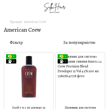
Бренди
American Crew
American Crew
Фільтр
За популярністю
5
5
5
5
Засіб 3-в-1 по догляду за
Проявник для системи