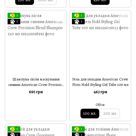
5
5
5
5
Шампунь після маскування
Гель для укладки American Crew
сивини American Crew Precision
Firm Hold Styling Gel Tube 100 мл
Blend Shampoo 250 мл
690 грн
463 грн
Об'єм
100 мл.
200 мл.
5
5
5
5