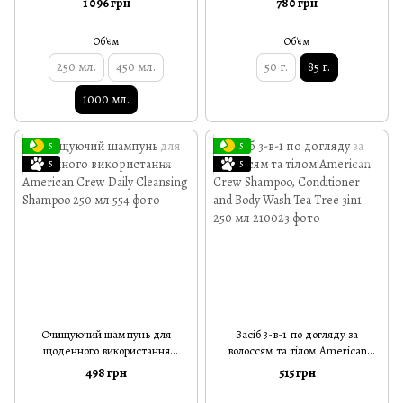
1 096 грн
780 грн
Об'єм
Об'єм
250 мл.
450 мл.
50 г.
85 г.
1000 мл.
5
5
5
5
Очищуючий шампунь для
Засіб 3-в-1 по догляду за
щоденного використання
волоссям та тілом American
American Crew Daily Cleansing
Crew Shampoo, Conditioner and
498 грн
515 грн
Shampoo 250 мл
Body Wash Tea Tree 3in1 250 мл