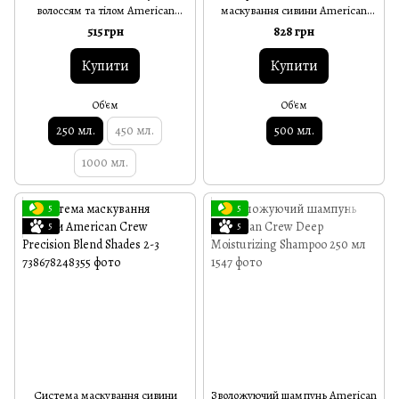
волоссям та тілом American
маскування сивини American
Crew Shampoo, Conditioner and
Crew Precision Blend Developer
515 грн
828 грн
Body Wash 3in1 250 мл
15 Vol 4.5% 500 мл
Купити
Купити
Об'єм
Об'єм
250 мл.
450 мл.
500 мл.
1000 мл.
5
5
5
5
Система маскування сивини
Зволожуючий шампунь American