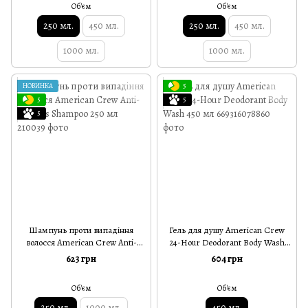
Об'єм
Об'єм
250 мл.
450 мл.
250 мл.
450 мл.
1000 мл.
1000 мл.
НОВИНКА
5
5
5
5
Шампунь проти випадіння
Гель для душу American Crew
волосся American Crew Anti-
24-Hour Deodorant Body Wash
Hairloss Shampoo 250 мл
450 мл
623 грн
604 грн
Об'єм
Об'єм
250 мл.
1000 мл.
450 мл.