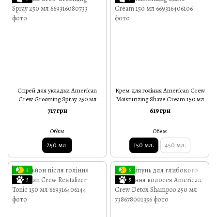
Спрей для укладки American
Крем для гоління American Crew
Crew Grooming Spray 250 мл
Moisturizing Shave Cream 150 мл
717 грн
619 грн
Об'єм
Об'єм
250 мл.
150 мл.
450 мл.
5
5
5
5