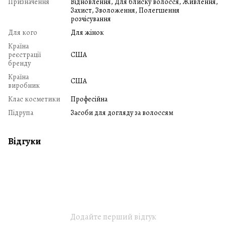
Призначення
Відновлення, Для блиску волосся, Живлення,
Захист, Зволоження, Полегшення
розчісування
Для кого
Для жінок
Країна
реєстрації
США
бренду
Країна
США
виробник
Клас косметики
Професійна
Підрупа
Засоби для догляду за волоссям
Відгуки
Додайте перший відгук