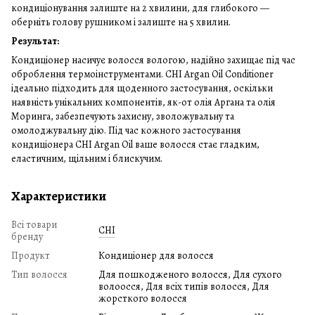
кондиціонування залиште на 2 хвилини, для глибокого —
оберніть голову рушником і залиште на 5 хвилин.
Результат:
Кондиціонер насичує волосся вологою, надійно захищає під час
оброблення термоінструментами. CHI Argan Oil Conditioner
ідеально підходить для щоденного застосування, оскільки
наявність унікальних компонентів, як-от олія Аргана та олія
Моринга, забезпечують захисну, зволожувальну та
омолоджувальну дію. Під час кожного застосування
кондиціонера CHI Argan Oil ваше волосся стає гладким,
еластичним, щільним і блискучим.
Характеристики
Всі товари
CHI
бренду
Продукт
Кондиціонер для волосся
Тип волосся
Для пошкодженого волосся, Для сухого
волоосся, Для всіх типів волосся, Для
жорсткого волосся