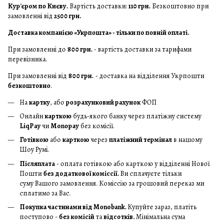
Кур'єром по Києву.
Вартість доставки:
110 грн.
Безкоштовно при
замовленні від
2500 грн.
Доставка компанією «Укрпошта» - тільки по повній оплаті.
При замовленні до
800 грн.
- вартість доставки за тарифами
перевізника.
При замовленні від
800 грн.
- доставка на відділення Укрпошти
безкоштовно
.
На
картку
, або
розрахунковий рахунок
ФОП
Онлайн
карткою
будь-якого банку через платіжну систему
LiqPay
чи
Monopay
без комісії.
Готівкою
або
карткою
через
платіжний термінал
в нашому
Шоу Румі.
Післяплата
- оплата готівкою або карткою у відділенні Нової
Пошти
без додаткової коміссії.
Ви сплачуєте тільки
суму Вашого замовлення. Коміссію за грошовий переказ ми
сплатимо за Вас.
Покупка частинами від Monobank.
Купуйте зараз, платіть
поступово -
без комісій
та
відсотків.
Мінімальна сума